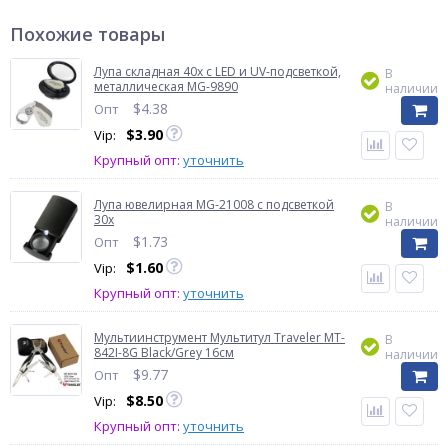
Похожие товары
Лупа складная 40x с LED и UV-подсветкой,
В
металлическая MG-9890
наличии
$
4.38
Опт
$
3.90
Vip:
Крупный опт:
уточнить
Лупа ювелирная MG-21008 с подсветкой
В
30x
наличии
$
1.73
Опт
$
1.60
Vip:
Крупный опт:
уточнить
Мультиинструмент Мультитул Traveler MT-
В
842I-8G Black/Grey 16см
наличии
$
9.77
Опт
$
8.50
Vip:
Крупный опт:
уточнить