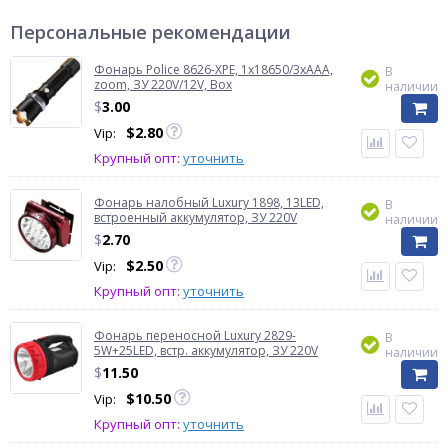
Персональные рекомендации
Фонарь Police 8626-XPE, 1х18650/3xAAA,
В
zoom, ЗУ 220V/12V, Box
наличии
$
3.00
$
2.80
Vip:
Крупный опт:
уточнить
Фонарь налобный Luxury 1898, 13LED,
В
встроенный аккумулятор, ЗУ 220V
наличии
$
2.70
$
2.50
Vip:
Крупный опт:
уточнить
Фонарь переносной Luxury 2829-
В
5W+25LED, встр. аккумулятор, ЗУ 220V
наличии
$
11.50
$
10.50
Vip:
Крупный опт:
уточнить