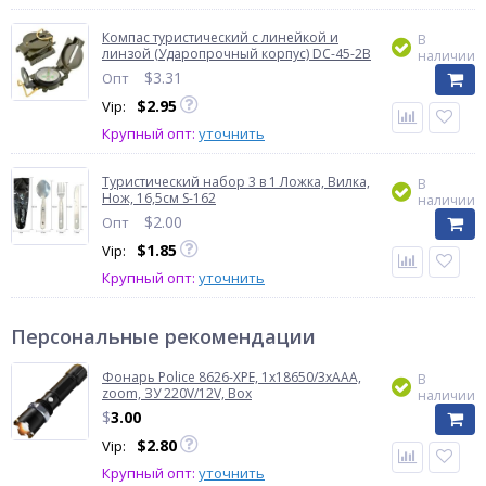
Компас туристический с линейкой и
В
линзой (Ударопрочный корпус) DC-45-2B
наличии
$
3.31
Опт
$
2.95
Vip:
Крупный опт:
уточнить
Туристический набор 3 в 1 Ложка, Вилка,
В
Нож, 16,5см S-162
наличии
$
2.00
Опт
$
1.85
Vip:
Крупный опт:
уточнить
Персональные рекомендации
Фонарь Police 8626-XPE, 1х18650/3xAAA,
В
zoom, ЗУ 220V/12V, Box
наличии
$
3.00
$
2.80
Vip:
Крупный опт:
уточнить