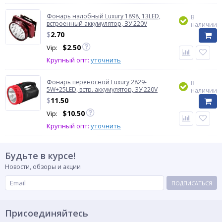
Фонарь налобный Luxury 1898, 13LED,
В
встроенный аккумулятор, ЗУ 220V
наличии
$
2.70
$
2.50
Vip:
Крупный опт:
уточнить
Фонарь переносной Luxury 2829-
В
5W+25LED, встр. аккумулятор, ЗУ 220V
наличии
$
11.50
$
10.50
Vip:
Крупный опт:
уточнить
Будьте в курсе!
Новости, обзоры и акции
ПОДПИСАТЬСЯ
Присоединяйтесь