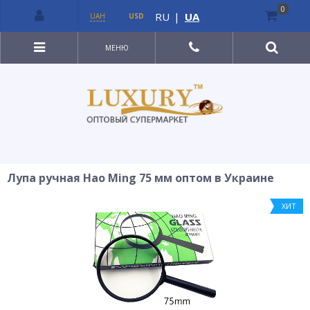
0
RU
|
UA
UAH
USD
МЕНЮ
Лупа ручная Hao Ming 75 мм оптом в Украине
ХИТ