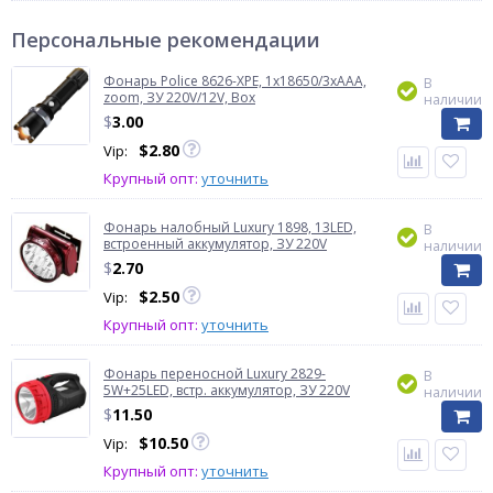
Персональные рекомендации
Фонарь Police 8626-XPE, 1х18650/3xAAA,
В
zoom, ЗУ 220V/12V, Box
наличии
$
3.00
$
2.80
Vip:
Крупный опт:
уточнить
Фонарь налобный Luxury 1898, 13LED,
В
встроенный аккумулятор, ЗУ 220V
наличии
$
2.70
$
2.50
Vip:
Крупный опт:
уточнить
Фонарь переносной Luxury 2829-
В
5W+25LED, встр. аккумулятор, ЗУ 220V
наличии
$
11.50
$
10.50
Vip:
Крупный опт:
уточнить