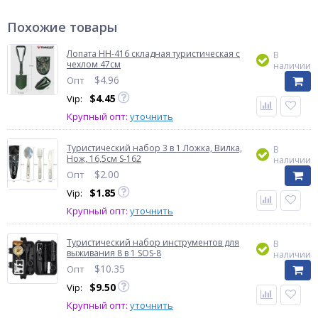
Похожие товары
Лопата HH-416 складная туристическая с
В
чехлом 47см
наличии
$
4.96
Опт
$
4.45
Vip:
Крупный опт:
уточнить
Туристический набор 3 в 1 Ложка, Вилка,
В
Нож, 16,5см S-162
наличии
$
2.00
Опт
$
1.85
Vip:
Крупный опт:
уточнить
Туристический набор инструментов для
В
выживания 8 в 1 SOS-8
наличии
$
10.35
Опт
$
9.50
Vip:
Крупный опт:
уточнить