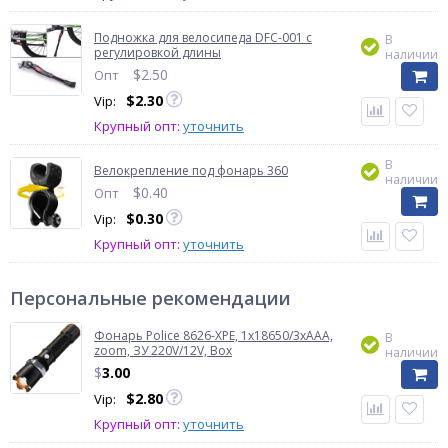
Подножка для велосипеда DFC-001 с
В
регулировкой длины
наличии
$
2.50
Опт
$
2.30
Vip:
Крупный опт:
уточнить
В
Велокрепление под фонарь 360
наличии
$
0.40
Опт
$
0.30
Vip:
Крупный опт:
уточнить
Персональные рекомендации
Фонарь Police 8626-XPE, 1х18650/3xAAA,
В
zoom, ЗУ 220V/12V, Box
наличии
$
3.00
$
2.80
Vip:
Крупный опт:
уточнить