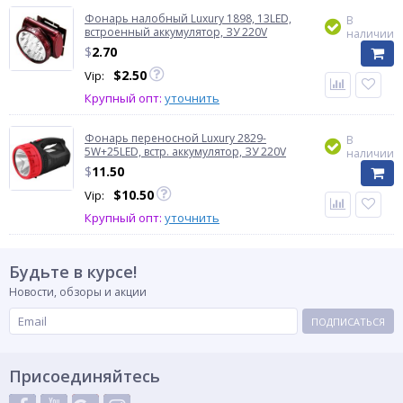
Фонарь налобный Luxury 1898, 13LED,
В
встроенный аккумулятор, ЗУ 220V
наличии
$
2.70
$
2.50
Vip:
Крупный опт:
уточнить
Фонарь переносной Luxury 2829-
В
5W+25LED, встр. аккумулятор, ЗУ 220V
наличии
$
11.50
$
10.50
Vip:
Крупный опт:
уточнить
Будьте в курсе!
Новости, обзоры и акции
ПОДПИСАТЬСЯ
Присоединяйтесь