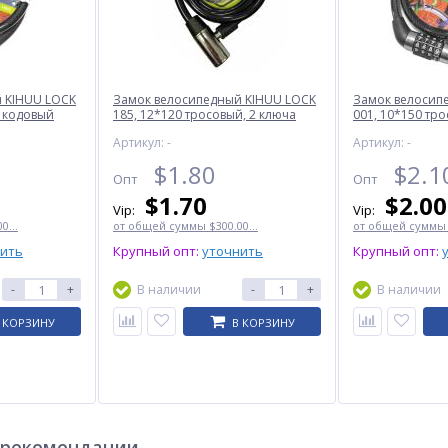
 KIHUU LOCK
Замок велосипедный KIHUU LOCK
Замок велосип
, кодовый
185, 12*120 тросовый, 2 ключа
001, 10*150 тр
Артикул: -
Артикул: -
ХИТ
ХИТ
ХИТ
$
1.80
$
2.1
Опт
Опт
$
1.70
$
2.00
Vip:
Vip:
0...
от общей суммы $300.00...
от общей суммы $
нить
Крупный опт:
уточнить
Крупный опт:
-
+
В наличии
-
+
В наличии
 КОРЗИНУ
В КОРЗИНУ
MGY
Весы ювелирные 668/500,
Часы наручные 1520AG
500г (0,1г), ОРИГИНАЛ
SKMEI, ARMY GREEN
$
2.30
$
7.70
Опт
Опт
$2.10
$7.00
Vip:
Vip:
 рекомендации