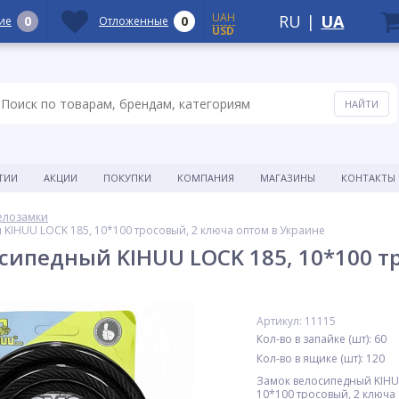
UAH
RU
|
UA
0
0
ие
Отложенные
USD
ТИИ
АКЦИИ
ПОКУПКИ
КОМПАНИЯ
МАГАЗИНЫ
КОНТАКТЫ
елозамки
KIHUU LOCK 185, 10*100 тросовый, 2 ключа оптом в Украине
сипедный KIHUU LOCK 185, 10*100 т
Артикул: 11115
Кол-во в запайке (шт): 60
Кол-во в ящике (шт): 120
Замок велосипедный KIHU
10*100 тросовый, 2 ключа