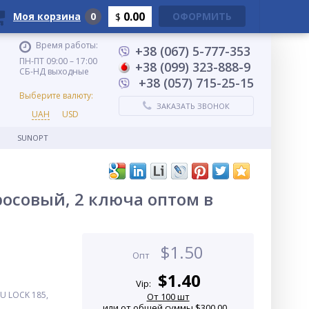
0.00
Моя корзина
0
ОФОРМИТЬ
$
Время работы:
+38 (067) 5-777-353
ПН-ПТ 09:00 – 17:00
+38 (099) 323-888-9
СБ-НД выходные
+38 (057) 715-25-15
Выберите валюту:
ЗАКАЗАТЬ ЗВОНОК
UAH
USD
SUNOPT
росовый, 2 ключа оптом в
$
1.50
Опт
$
1.40
Vip:
U LOCK 185,
От 100 шт
или от общей суммы $300.00...