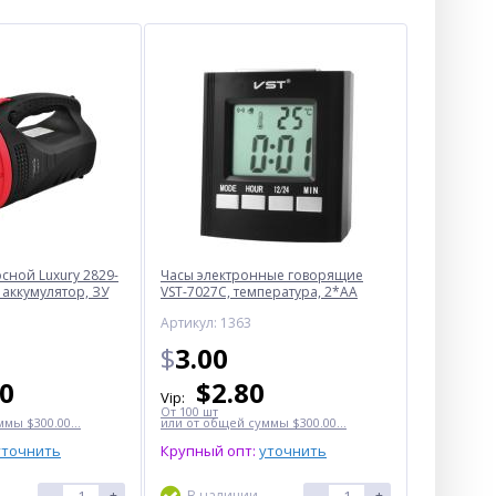
ной Luxury 2829-
Часы электронные говорящие
 аккумулятор, ЗУ
VST-7027С, температура, 2*AA
Артикул: 1363
$
3.00
50
$
2.80
Vip:
От 100 шт
мы $300.00...
или от общей суммы $300.00...
уточнить
Крупный опт:
уточнить
-
+
В наличии
-
+