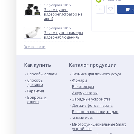
17 февраля 2015
Зачем нужен
В
видеорегистратор на
авто?
17 февраля 2015
Зачем нужны камеры
видеонаблюдения?
Все новости
Как купить
Каталог продукции
Способы оплаты
Техника для личного ухода
Способы
Фонари
доставки
Велотовары
Гарантия
Аккумуляторы
Вопросы и
Зарядные устройства
ответы
Детские фотоаппараты
Bluetooth-колонки, радио
Умные очки
Многофункциональные Smart
устройства