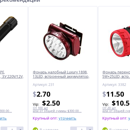
PE,
Фонарь налобный Luxury 1898,
Фонарь перенос
 ЗУ 220V/12V,
13LED, встроенный аккумулятор,
5W+25LED, встр.
ЗУ 220V
220V
Артикул: 231
Артикул: 3382
$
2.70
$
11.50
$
2.50
$
10.
Vip:
Vip:
От 100 шт
От 20 шт
00.00...
или от общей суммы $300.00...
или от общей сум
нить
Крупный опт:
уточнить
Крупный опт:
-
+
В наличии
-
+
В наличии