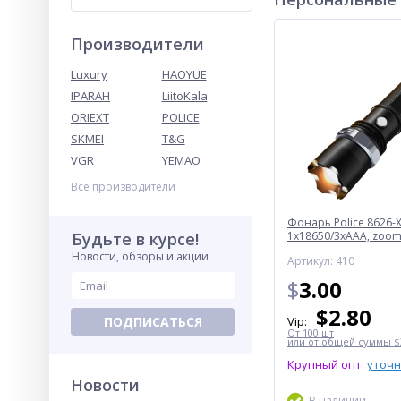
Производители
Luxury
HAOYUE
IPARAH
LiitoKala
ORIEXT
POLICE
SKMEI
T&G
VGR
YEMAO
Все производители
Фонарь Police 8626-X
Будьте в курсе!
1х18650/3xAAA, zoom,
Box
Новости, обзоры и акции
Артикул: 410
$
3.00
$
2.80
ПОДПИСАТЬСЯ
Vip:
От 100 шт
или от общей суммы $3
Крупный опт:
уточ
Новости
В наличии