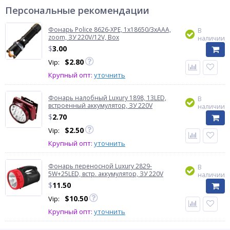
Персональные рекомендации
Фонарь Police 8626-XPE, 1х18650/3xAAA,
В
zoom, ЗУ 220V/12V, Box
наличии
$
3.00
$
2.80
Vip:
Крупный опт:
уточнить
Фонарь налобный Luxury 1898, 13LED,
В
встроенный аккумулятор, ЗУ 220V
наличии
$
2.70
$
2.50
Vip:
Крупный опт:
уточнить
Фонарь переносной Luxury 2829-
В
5W+25LED, встр. аккумулятор, ЗУ 220V
наличии
$
11.50
$
10.50
Vip:
Крупный опт:
уточнить