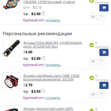
195/8305, 12*80 тросовый, 2 ключа
наличии
$
2.10
Опт
$
2.00
Vip:
Крупный опт:
уточнить
Персональные рекомендации
Фонарь Police 8626-XPE, 1х18650/3xAAA,
В
zoom, ЗУ 220V/12V, Box
наличии
$
3.00
$
2.80
Vip:
Крупный опт:
уточнить
Фонарь налобный Luxury 1898, 13LED,
В
встроенный аккумулятор, ЗУ 220V
наличии
$
2.70
$
2.50
Vip:
Крупный опт:
уточнить
Фонарь переносной Luxury 2829-
В