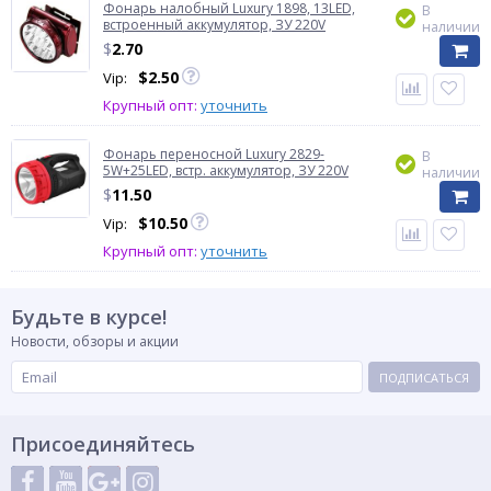
Фонарь налобный Luxury 1898, 13LED,
В
встроенный аккумулятор, ЗУ 220V
наличии
$
2.70
$
2.50
Vip:
Крупный опт:
уточнить
Фонарь переносной Luxury 2829-
В
5W+25LED, встр. аккумулятор, ЗУ 220V
наличии
$
11.50
$
10.50
Vip:
Крупный опт:
уточнить
Будьте в курсе!
Новости, обзоры и акции
ПОДПИСАТЬСЯ
Присоединяйтесь