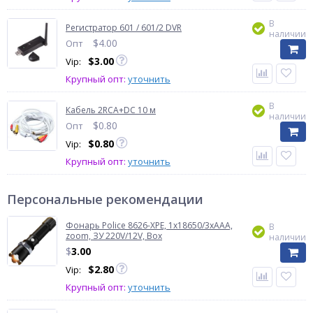
В
Регистратор 601 / 601/2 DVR
наличии
$
4.00
Опт
$
3.00
Vip:
Крупный опт:
уточнить
В
Кабель 2RCA+DC 10 м
наличии
$
0.80
Опт
$
0.80
Vip:
Крупный опт:
уточнить
Персональные рекомендации
Фонарь Police 8626-XPE, 1х18650/3xAAA,
В
zoom, ЗУ 220V/12V, Box
наличии
$
3.00
$
2.80
Vip:
Крупный опт:
уточнить