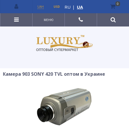
0
RU
|
UA
UAH
USD
МЕНЮ
Камера 903 SONY 420 TVL оптом в Украине