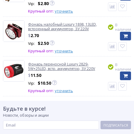
$
2.80
Vip:
Крупный опт:
уточнить
Фонарь налобный Luxury 1898, 13LED,
В
встроенный аккумулятор, ЗУ 220V
наличии
$
2.70
$
2.50
Vip:
Крупный опт:
уточнить
Фонарь переносной Luxury 2829-
В
5W+25LED, встр. аккумулятор, ЗУ 220V
наличии
$
11.50
$
10.50
Vip:
Крупный опт:
уточнить
Будьте в курсе!
Новости, обзоры и акции
ПОДПИСАТЬСЯ