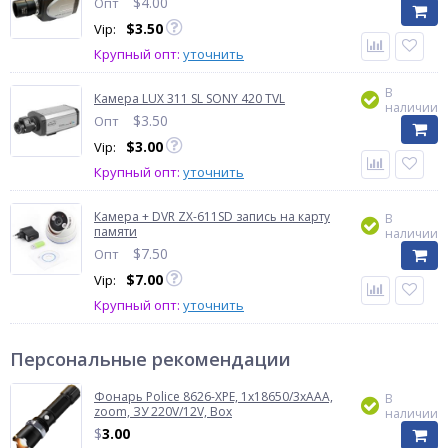
$
4.00
Опт
$
3.50
Vip:
Крупный опт:
уточнить
В
Камера LUX 311 SL SONY 420 TVL
наличии
$
3.50
Опт
$
3.00
Vip:
Крупный опт:
уточнить
Камера + DVR ZX-611SD запись на карту
В
памяти
наличии
$
7.50
Опт
$
7.00
Vip:
Крупный опт:
уточнить
Персональные рекомендации
Фонарь Police 8626-XPE, 1х18650/3xAAA,
В
zoom, ЗУ 220V/12V, Box
наличии
$
3.00