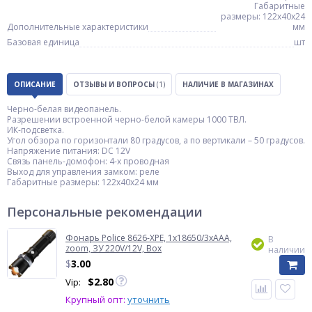
Габаритные
размеры: 122х40x24
Дополнительные характеристики
мм
Базовая единица
шт
ОПИСАНИЕ
ОТЗЫВЫ И ВОПРОСЫ
(1)
НАЛИЧИЕ В МАГАЗИНАХ
Черно-белая видеопанель.
Разрешении встроенной черно-белой камеры 1000 ТВЛ.
ИК-подсветка.
Угол обзора по горизонтали 80 градусов, а по вертикали – 50 градусов.
Напряжение питания: DC 12V
Связь панель-домофон: 4-х проводная
Выход для управления замком: реле
Габаритные размеры: 122х40x24 мм
Персональные рекомендации
Фонарь Police 8626-XPE, 1х18650/3xAAA,
В
zoom, ЗУ 220V/12V, Box
наличии
$
3.00
$
2.80
Vip:
Крупный опт:
уточнить