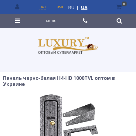
0
RU
|
UA
UAH
USD
МЕНЮ
Панель черно-белая H4-HD 1000TVL оптом в
Украине