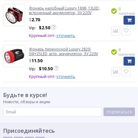
Фонарь налобный Luxury 1898, 13LED,
В
встроенный аккумулятор, ЗУ 220V
наличии
$
2.70
$
2.50
Vip:
Крупный опт:
уточнить
Фонарь переносной Luxury 2829-
В
5W+25LED, встр. аккумулятор, ЗУ 220V
наличии
$
11.50
$
10.50
Vip:
Крупный опт:
уточнить
Будьте в курсе!
Новости, обзоры и акции
ПОДПИСАТЬСЯ
Присоединяйтесь