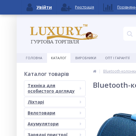
Увійти
Реєстрація
Порівнян
ГОЛОВНА
КАТАЛОГ
ВИРОБНИКИ
ОПТ І ГАРАНТІЇ
Bluetooth-колонки
Каталог товарів
Bluetooth-
Техніка для
особистого догляду
Ліхтарі
Велотовари
Акумулятори
Зарядні пристрої