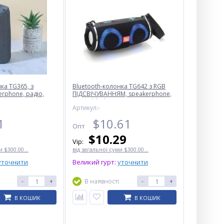
ка TG365, з
Bluetooth-колонка TG642 з RGB
rphone, радіо,
ПІДСВІЧУВАННЯМ, speakerphone,
радіо, black
Артикул:-
1
$
10.61
Опт
$
10.29
Vip:
 $300.00...
від загальної суми $300.00...
уточнити
Великий гурт:
уточнити
-
+
В наявності
-
+
В КОШИК
В КОШИК