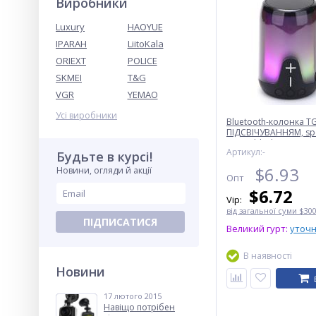
Виробники
Luxury
HAOYUE
IPARAH
LiitoKala
ORIEXT
POLICE
SKMEI
T&G
VGR
YEMAO
Усі виробники
Bluetooth-колонка T
ПІДСВІЧУВАННЯМ, sp
радіо, black
Артикул:-
Будьте в курсі!
$
6.93
Новини, огляди й акції
Опт
$
6.72
Vip:
від загальної суми $300.
ПІДПИСАТИСЯ
Великий гурт:
уточ
В наявності
Новини
17 лютого 2015
Навіщо потрібен