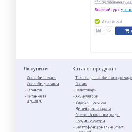
або від загальної суми 
Великий гурт:
уточ
В наявності
Як купити
Каталог продукції
Способи оплати
Техніка для особистого догляду
Cпособи доставки
Ліхтарі
Гарантія
Велотовари
Питання та
Акумулятори
відповіді
Зарядні пристрої
Дитячі фотоапарати
Bluetooth-колонки, радіо
Розумні окуляри
Багатофункціональні Smart
пристрої