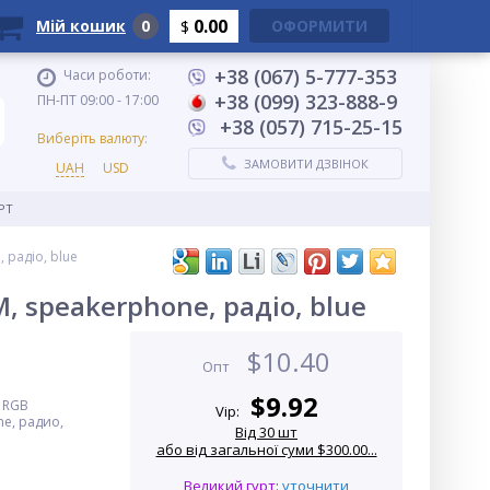
0.00
Мій кошик
0
ОФОРМИТИ
$
+38 (067) 5-777-353
Часи роботи:
+38 (099) 323-888-9
ПН-ПТ 09:00 - 17:00
+38 (057) 715-25-15
Виберіть валюту:
ЗАМОВИТИ ДЗВІНОК
UAH
USD
PT
 радіо, blue
 speakerphone, радіо, blue
$
10.40
Опт
$
9.92
с RGB
Vip:
e, радио,
Від 30 шт
або від загальної суми $300.00...
Великий гурт:
уточнити