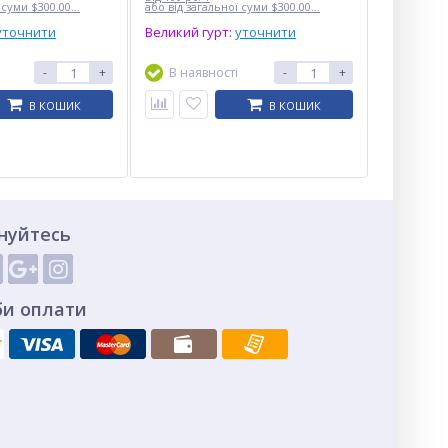
 суми $300.00...
або від загальної суми $300.00...
уточнити
Великий гурт:
уточнити
-
+
В наявності
-
+
В КОШИК
В КОШИК
нуйтесь
би оплати