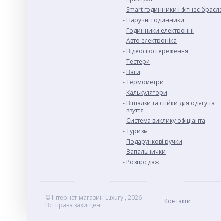
Smart годинники і фітнес брасл
Наручні годинники
Годинники електронні
Авто електроніка
Відеоспостереження
Тестери
Ваги
Термометри
Калькулятори
Вішалки та стійки для одягу та
взуття
Система виклику офіціанта
Туризм
Подарункові ручки
Запальнички
Розпродаж
© Інтернет-магазин Luxury , 2026
Контакти
Всі права захищені