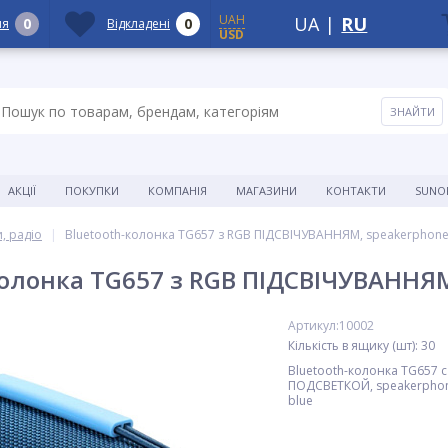
UAH
UA
|
RU
0
0
ня
Відкладені
USD
АКЦІЇ
ПОКУПКИ
КОМПАНІЯ
МАГАЗИНИ
КОНТАКТИ
SUNO
, радіо
Bluetooth-колонка TG657 з RGB ПІДСВІЧУВАННЯМ, speakerphone,
колонка TG657 з RGB ПІДСВІЧУВАННЯМ,
Артикул:10002
Кількість в ящику (шт): 30
Bluetooth-колонка TG657 
ПОДСВЕТКОЙ, speakerphon
blue