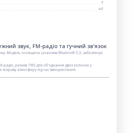
є
шт
жний звук, FM-радіо та гучний зв'язок
инку. Модель оснащена сучасним Bluetooth 5.3, забезпечує
FM-радіо, режим TWS для об'єднання двох колонок у
ює яскраву атмосферу під час використання.