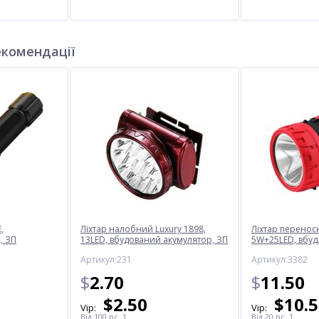
екомендації
,
Ліхтар налобний Luxury 1898,
Ліхтар переносн
, ЗП
13LED, вбудований акумулятор, ЗП
5W+25LED, вбуд.
220V
220V
Артикул:231
Артикул:3382
$
2.70
$
11.50
$
2.50
$
10.
Vip:
Vip:
Від 100 pc. 1
Від 20 pc. 1