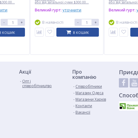
$300.00...
або від загальної суми $300.00...
або від загальної
нити
Великий гурт:
уточнити
Великий гурт:
-
+
В наявності
-
+
В наявності
В КОШИК
В КОШИК
Акції
Про
Приєд
компанію
Опт і
співробітництво
Cпівробітники
Магазин Одеса
Спосо
Магазини Харків
Контакти
Вакансії