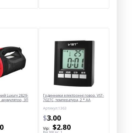
ий Luxury 2829-
Годинники електронні говор. VST-
 акумулятор, ЗП
7027С, температура, 2 * AA
Артикул:1363
$
3.00
50
$
2.80
Vip:
Від 100 pc. 1