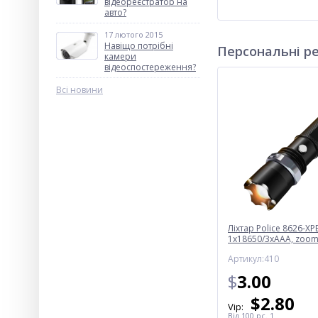
відеореєстратор на
авто?
17 лютого 2015
Навіщо потрібні
Персональні р
камери
відеоспостереження?
Всі новини
Ліхтар Police 8626-XPE
1х18650/3xAAA, zoom
220V/12V, Box
Артикул:410
$
3.00
$
2.80
Vip:
Від 100 pc. 1