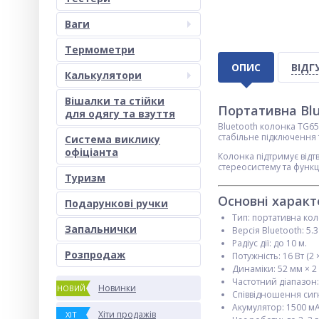
Ваги
Термометри
ОПИС
ВІДГ
Калькулятори
Вішалки та стійки
Портативна Blu
для одягу та взуття
Bluetooth колонка TG65
стабільне підключення 
Система виклику
офіціанта
Колонка підтримує відт
стереосистему та функц
Туризм
Основні харак
Подарункові ручки
Тип: портативна кол
Запальнички
Версія Bluetooth: 5.3
Радіус дії: до 10 м.
Розпродаж
Потужність: 16 Вт (2 ×
Динаміки: 52 мм × 2
Частотний діапазон: 
Новинки
НОВИЙ
Співвідношення сиг
Акумулятор: 1500 мАг
Хіти продажів
ХІТ