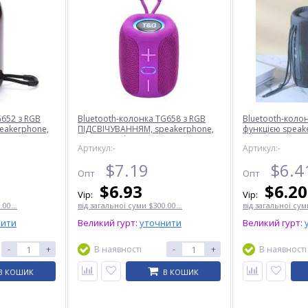
G652 з RGB
Bluetooth-колонка TG658 з RGB
Bluetooth-колон
eakerphone,
ПІДСВІЧУВАННЯМ, speakerphone,
функцією speake
радіо, purple
grey
Артикул:-
Артикул:-
$
7.19
$
6.4
Опт
Опт
$
6.93
$
6.20
Vip:
Vip:
00...
від загальної суми $300.00...
від загальної суми
нити
Великий гурт:
уточнити
Великий гурт:
-
+
В наявності
-
+
В наявності
В КОШИК
В КОШИК