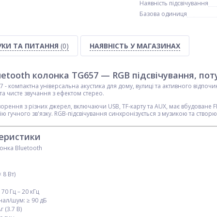
Наявність підсвічування
Базова одиниця
УКИ ТА ПИТАННЯ
(0)
НАЯВНІСТЬ У МАГАЗИНАХ
etooth колонка TG657 — RGB підсвічування, поту
7 - компактна універсальна акустика для дому, вулиці та активного відпоч
та чисте звучання з ефектом стерео.
ворення з різних джерел, включаючи USB, TF-карту та AUX, має вбудоване 
ію гучного зв'язку. RGB-підсвічування синхронізується з музикою та створ
теристики
онка Bluetooth
 8 Вт)
70 Гц – 20 кГц
нал/шум: ≥ 90 дБ
 (3.7 В)