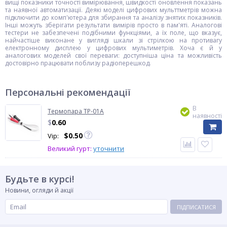
вищі показники точності вимірювання, швидкості оновлення показань
та наявної автоматизації. Деякі моделі цифрових мульттметрів можна
підключити до комп'ютера для збирання та аналізу знятих показників.
Інші можуть зберігати результати вимірів просто в пам'яті. Аналогові
тестери не забезпечені подібними функціями, а їх поле, що вказує,
найчастіше виконане у вигляді шкали зі стрілкою на противагу
електронному дисплею у цифрових мультиметрів. Хоча є й у
аналогових моделей свої переваги: доступніша ціна та можливість
достовірно працювати поблизу радіоперешкод.
Персональні рекомендації
В
Термопара TP-01А
наявності
$
0.60
$
0.50
Vip:
Великий гурт:
уточнити
Будьте в курсі!
Новини, огляди й акції
ПІДПИСАТИСЯ