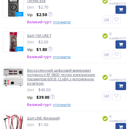
Тестер 838
наявності
$
2.70
Опт
$
2.50
Vip:
ХІТ
Великий гурт:
уточнити
В
Щуп 10А UNI-T
наявності
$
2.00
Опт
$
1.80
Vip:
ХІТ
Великий гурт:
уточнити
Високоякісний цифровий вимірювач
потужності RF 9800, тестер електричних
В
параметрів 600 В 12 кВА з допоміжною
наявності
розеткою
$
40.00
Опт
$
39.00
Vip:
Великий гурт:
уточнити
В
Щуп LINE (Великий)
наявності
$
1.00
Опт