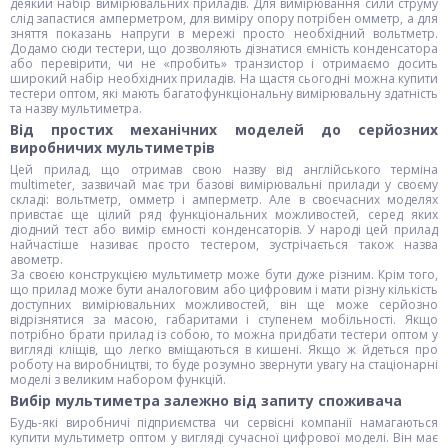
деякий набір вимірювальних приладів. Для вимірювання сили струму
слід запастися амперметром, для виміру опору потрібен омметр, а для
зняття показань напруги в мережі просто необхідний вольтметр.
Додамо сюди тестери, що дозволяють дізнатися ємність конденсатора
або перевірити, чи не «пробить» транзистор і отримаємо досить
широкий набір необхідних приладів. На щастя сьогодні можна купити
тестери оптом, які мають багатофункціональну вимірювальну здатність
та назву мультиметра.
Від простих механічних моделей до серйозних
виробничих мультиметрів
Цей прилад, що отримав свою назву від англійського терміна
multimeter, зазвичай має три базові вимірювальні прилади у своєму
складі: вольтметр, омметр і амперметр. Але в своєчасних моделях
привстає ще цілий ряд функціональних можливостей, серед яких
діодний тест або вимір ємності конденсаторів. У народі цей прилад
найчастіше називає просто тестером, зустрічається також назва
авометр.
За своєю конструкцією мультиметр може бути дуже різним. Крім того,
що прилад може бути аналоговим або цифровим і мати різну кількість
доступних вимірювальних можливостей, він ще може серйозно
відрізнятися за масою, габаритами і ступенем мобільності. Якщо
потрібно брати прилад із собою, то можна придбати тестери оптом у
вигляді кліщів, що легко вміщаються в кишені. Якщо ж йдеться про
роботу на виробництві, то буде розумно звернути увагу на стаціонарні
моделі з великим набором функцій.
Вибір мультиметра залежно від запиту споживача
Будь-які виробничі підприємства чи сервісні компанії намагаються
купити мультиметр оптом у вигляді сучасної цифрової моделі. Він має