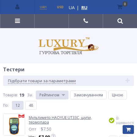
0
UA
|
RU
UAH
USD
Тестери
Підібрати товари за параметрами
19
Товарів:
За
:
Рейтингом
Замовчуванням
Ціною
По
:
12
48
Мультиметр HAOYUE UT33C, щупи,
В
термопара
наявності
$
7.50
Опт
$
7.00