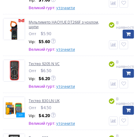
Vip:
Великий гурт:
уточнити
Мультиметр HAOYUE DT266F з чохлом,
В
щупи
наявності
$
5.90
Опт
$
5.60
Vip:
Великий гурт:
уточнити
В
Тестер 9205 N VC
наявності
$
6.50
Опт
$
6.20
Vip:
Великий гурт:
уточнити
В
Тестер 830 LN UK
наявності
$
4.50
Опт
$
4.20
Vip:
ХІТ
Великий гурт:
уточнити
В