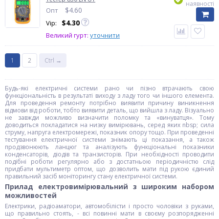
наявності
$
4.60
Опт
$
4.30
Vip:
Великий гурт:
уточнити
1
2
Ctrl →
Будь-які електричні системи рано чи пізно втрачають свою
функціональність в результаті виходу з ладу того чи іншого елемента.
Для проведення ремонту потрібно виявити причину виникнення
відмови від роботи, тобто виявити деталь, що вийшла з ладу. Візуально
не завжди можливо визначити поломку та «винуватця». Тому
доводиться покладатися на низку вимірювань, серед яких nbsp; сила
струму, напруга електромережі, показник опору тощо. При проведенні
тестування електричної системи знімають ці показання, а також
продзвонюють ланцюг та аналізують функціональні показники
конденсаторів, діодів та транзисторів. При необхідності проводити
подібні роботи регулярно або з достатньою періодичністю слід
придбати мультиметр оптом, що дозволить мати під рукою єдиний
правильний засіб моніторингу стану електричної системи.
Прилад електровимірювальний з широким набором
можливостей
Електрики, радіоаматори, автомобілісти і просто чоловіки з руками,
що правильно стоять, - всі повинні мати в своєму розпорядженні