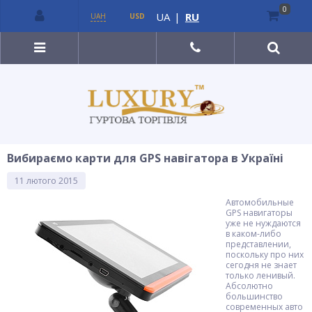
0
UA
|
RU
UAH
USD
Вибираємо карти для GPS навігатора в Україні
11 лютого 2015
Автомобильные
GPS навигаторы
уже не нуждаются
в каком-либо
представлении,
поскольку про них
сегодня не знает
только ленивый.
Абсолютно
большинство
современных авто