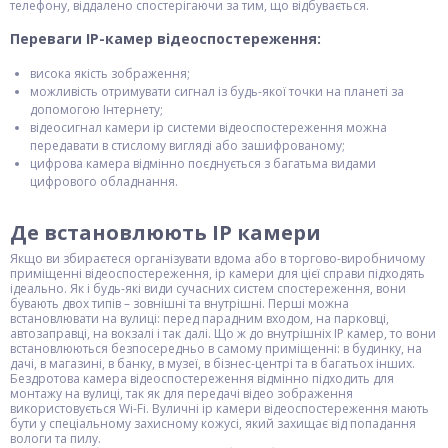
телефону, віддалено спостерігаючи за тим, що відбувається.
Переваги IP-камер відеоспостереження:
висока якість зображення;
можливість отримувати сигнал із будь-якої точки на планеті за
допомогою Інтернету;
відеосигнал камери ip системи відеоспостереження можна
передавати в стислому вигляді або зашифрованому;
цифрова камера відмінно поєднується з багатьма видами
цифрового обладнання.
Де встановлюють IP камери
Якщо ви збираєтеся організувати вдома або в торгово-виробничому
приміщенні відеоспостереження, ip камери для цієї справи підходять
ідеально. Як і будь-які види сучасних систем спостереження, вони
бувають двох типів – зовнішні та внутрішні. Перші можна
встановлювати на вулиці: перед парадним входом, на парковці,
автозаправці, на вокзалі і так далі. Що ж до внутрішніх IP камер, то вони
встановлюються безпосередньо в самому приміщенні: в будинку, на
дачі, в магазині, в банку, в музеї, в бізнес-центрі та в багатьох інших.
Бездротова камера відеоспостереження відмінно підходить для
монтажу на вулиці, так як для передачі відео зображення
використовується Wi-Fi. Вуличні ip камери відеоспостереження мають
бути у спеціальному захисному кожусі, який захищає від попадання
вологи та пилу.