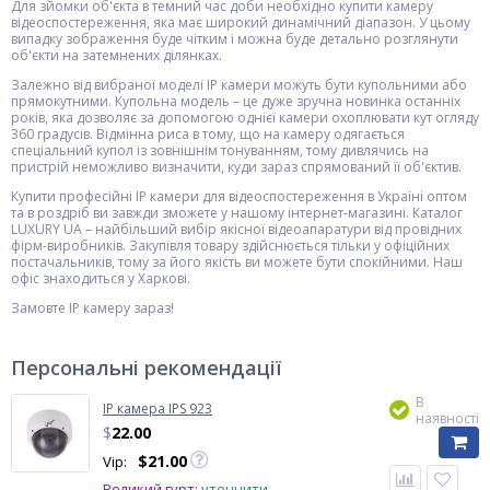
Для зйомки об'єкта в темний час доби необхідно купити камеру
відеоспостереження, яка має широкий динамічний діапазон. У цьому
випадку зображення буде чітким і можна буде детально розглянути
об'єкти на затемнених ділянках.
Залежно від вибраної моделі IP камери можуть бути купольними або
прямокутними. Купольна модель – це дуже зручна новинка останніх
років, яка дозволяє за допомогою однієї камери охоплювати кут огляду
360 градусів. Відмінна риса в тому, що на камеру одягається
спеціальний купол із зовнішнім тонуванням, тому дивлячись на
пристрій неможливо визначити, куди зараз спрямований її об'єктив.
Купити професійні IP камери для відеоспостереження в Україні оптом
та в роздріб ви завжди зможете у нашому інтернет-магазині. Каталог
LUXURY UA – найбільший вибір якісної відеоапаратури від провідних
фірм-виробників. Закупівля товару здійснюється тільки у офіційних
постачальників, тому за його якість ви можете бути спокійними. Наш
офіс знаходиться у Харкові.
Замовте IP камеру зараз!
Персональні рекомендації
В
IP камера IPS 923
наявності
$
22.00
$
21.00
Vip:
Великий гурт:
уточнити