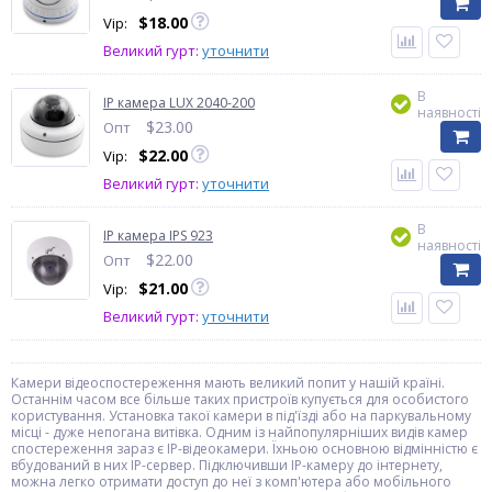
$
18.00
Vip:
Великий гурт:
уточнити
В
IP камера LUX 2040-200
наявності
$
23.00
Опт
$
22.00
Vip:
Великий гурт:
уточнити
В
IP камера IPS 923
наявності
$
22.00
Опт
$
21.00
Vip:
Великий гурт:
уточнити
Камери відеоспостереження мають великий попит у нашій країні.
Останнім часом все більше таких пристроїв купується для особистого
користування. Установка такої камери в під'їзді або на паркувальному
місці - дуже непогана витівка. Одним із найпопулярніших видів камер
спостереження зараз є IP-відеокамери. Їхньою основною відмінністю є
вбудований в них IP-сервер. Підключивши IP-камеру до інтернету,
можна легко отримати доступ до неї з комп'ютера або мобільного