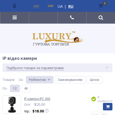
0
UA
|
RU
UAH
USD
IP відео камери
Підібрати товари за параметрами
Товарів:
За
:
Рейтингом
Замовчуванням
Ціною
По
:
12
48
В
IP камера IPC 003
наявності
$
20.00
Опт
$
18.00
Vip: