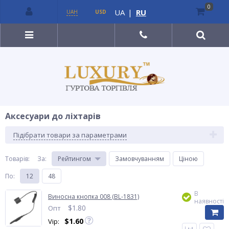
0
UA
|
RU
UAH
USD
Аксесуари до ліхтарів
Підібрати товари за параметрами
Товарів:
За
:
Рейтингом
Замовчуванням
Ціною
По
:
12
48
В
Виносна кнопка 008 (BL-1831)
наявності
$
1.80
Опт
$
1.60
Vip: