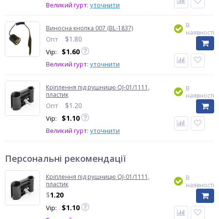
Великий гурт:
уточнити
В
Виносна кнопка 007 (BL-1837)
наявності
$
1.80
Опт
$
1.60
Vip:
Великий гурт:
уточнити
Кріплення під рушницю QJ-01/1111,
В
пластик
наявності
$
1.20
Опт
$
1.10
Vip:
Великий гурт:
уточнити
Персональні рекомендації
Кріплення під рушницю QJ-01/1111,
В
пластик
наявності
$
1.20
$
1.10
Vip: