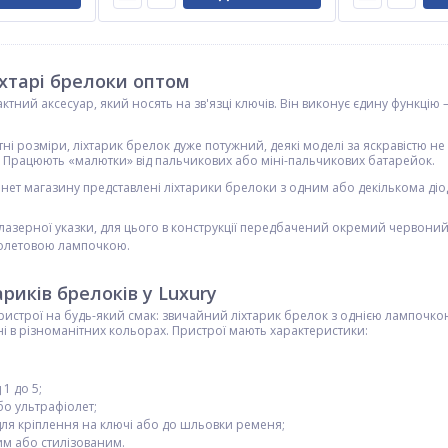
іхтарі брелоки оптом
ктний аксесуар, який носять на зв'язці ключів. Він виконує єдину функцію —
і розміри, ліхтарик брелок дуже потужний, деякі моделі за яскравістю не
. Працюють «малютки» від пальчикових або міні-пальчикових батарейок.
рнет магазину представлені ліхтарики брелоки з одним або декількома діо
лазерної указки, для цього в конструкції передбачений окремий червоний
іолетовою лампочкою.
риків брелоків у Luxury
пристрої на будь-який смак: звичайний ліхтарик брелок з однією лампочко
і в різноманітних кольорах. Пристрої мають характеристики:
 1 до 5;
бо ультрафіолет;
для кріплення на ключі або до шльовки ременя;
им або стилізованим.