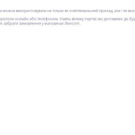
 можна використовувати не тільки як освітлювальний прилад, але і як вказівк
релоки онлайн або телефоном. Навіть велику партію ми доставимо до будь-
те забрати замовлення у магазинах Люксопт.
ХІТ
, c
Комплект VGR 2 в 1 V-001&V-
Велоліхтар 501-2XPE+COB,
,
977 BLACK, акумуляторна
METAL, ЗП Type-C,
машинка для стрижки
вбудований акумулятор,
(clipper) і тример
$
68.00
магніт, велокріплення
$
7.00
Опт
Опт
$65.00
$6.50
Vip:
Vip: