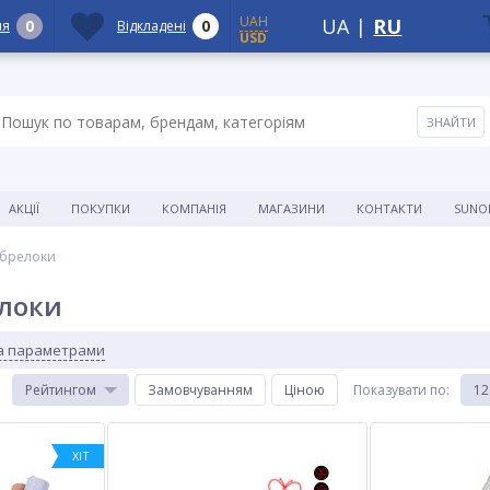
UAH
UA
|
RU
0
0
ня
Відкладені
USD
АКЦІЇ
ПОКУПКИ
КОМПАНІЯ
МАГАЗИНИ
КОНТАКТИ
SUNO
-брелоки
елоки
за параметрами
:
Рейтингом
Замовчуванням
Ціною
Показувати по
:
12
ХІТ