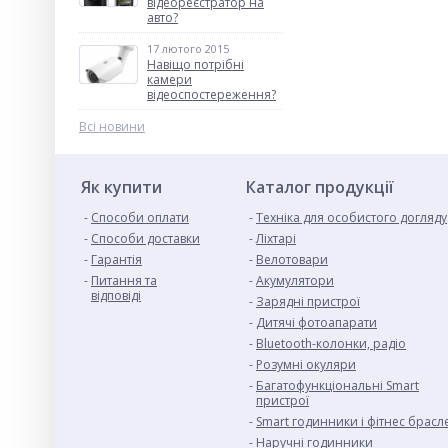
відеореєстратор на
авто?
17 лютого 2015
Навіщо потрібні
камери
відеоспостереження?
Всі новини
Як купити
Каталог продукції
Способи оплати
Техніка для особистого догляду
Cпособи доставки
Ліхтарі
Гарантія
Велотовари
Питання та
Акумулятори
відповіді
Зарядні пристрої
Дитячі фотоапарати
Bluetooth-колонки, радіо
Розумні окуляри
Багатофункціональні Smart
пристрої
Smart годинники і фітнес брасл
Наручні годинники