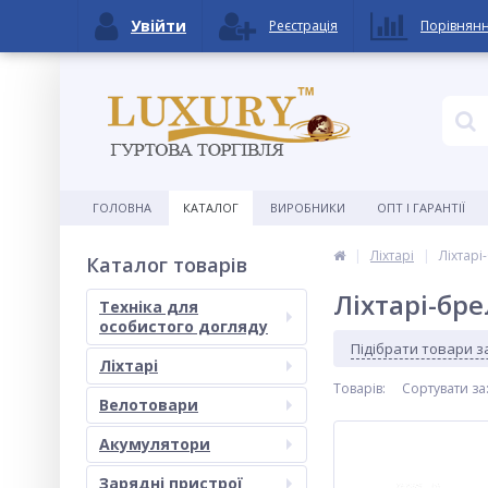
Увійти
Реєстрація
Порівнян
ГОЛОВНА
КАТАЛОГ
ВИРОБНИКИ
ОПТ І ГАРАНТІЇ
Ліхтарі
Ліхтарі
Каталог товарів
Ліхтарі-бр
Техніка для
особистого догляду
Підібрати товари 
Ліхтарі
Товарів:
Сортувати за
Велотовари
Акумулятори
Зарядні пристрої