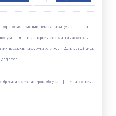
 короткочасно висвітлює темні ділянки вулиці, під'їзд чи
 поступаються повнорозмірним ліхтарям. Таку яскравість
дами, яскравість яких можна регулювати. Деякі моделі також:
 діод-лазер;
ю, брехун ліхтарик з лазером або ультрафіолетом, з різними