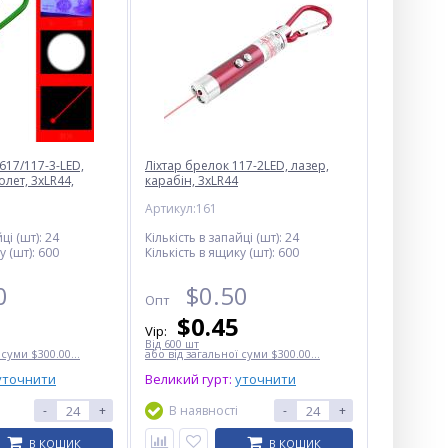
617/117-3-LED,
Ліхтар брелок 117-2LED, лазер,
олет, 3хLR44,
карабін, 3xLR44
Артикул:161
ці (шт):
24
Кількість в запайці (шт):
24
у (шт):
600
Кількість в ящику (шт):
600
0
$
0.50
Опт
$
0.45
Vip:
Від 600 шт
 суми $300.00...
або від загальної суми $300.00...
уточнити
Великий гурт:
уточнити
-
+
В наявності
-
+
В КОШИК
В КОШИК