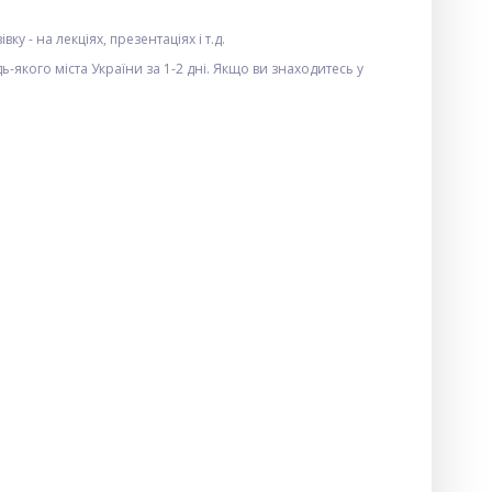
у - на лекціях, презентаціях і т.д.
якого міста України за 1-2 дні. Якщо ви знаходитесь у
ХІТ
Калькулятор DM-1200V - 12
$
2.30
Опт
$2.10
Vip: