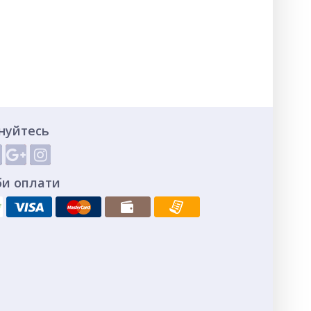
нуйтесь
би оплати