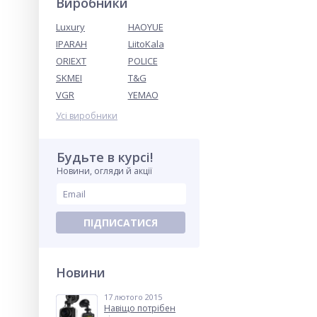
Виробники
Luxury
HAOYUE
IPARAH
LiitoKala
ORIEXT
POLICE
SKMEI
T&G
VGR
YEMAO
Усі виробники
Будьте в курсі!
Новини, огляди й акції
ПІДПИСАТИСЯ
Новини
17 лютого 2015
Навіщо потрібен