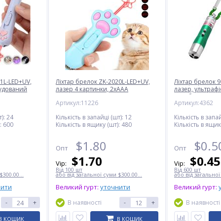
81L-LED+UV,
Ліхтар брелок ZK-2020L-LED+UV,
Ліхтар брелок 9
будований
лазер 4 картинки, 2xAAA
лазер, ультрафі
карабін
Артикул:11226
Артикул:4362
):
24
Кількість в запайці (шт):
12
Кількість в запай
:
600
Кількість в ящику (шт):
480
Кількість в ящик
$
1.80
$
0.5
Опт
Опт
$
1.70
$
0.45
Vip:
Vip:
Від 100 шт
Від 600 шт
$300.00...
або від загальної суми $300.00...
або від загальної
нити
Великий гурт:
уточнити
Великий гурт:
-
+
В наявності
-
+
В наявності
В КОШИК
В КОШИК