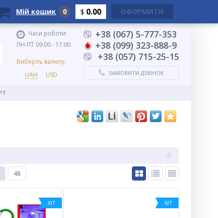
0.00
Мій кошик
0
ОФОРМИТИ
$
+38 (067) 5-777-353
Часи роботи:
+38 (099) 323-888-9
ПН-ПТ 09:00 - 17:00
+38 (057) 715-25-15
Виберіть валюту:
ЗАМОВИТИ ДЗВІНОК
UAH
USD
PT
48
ХІТ
ХІТ