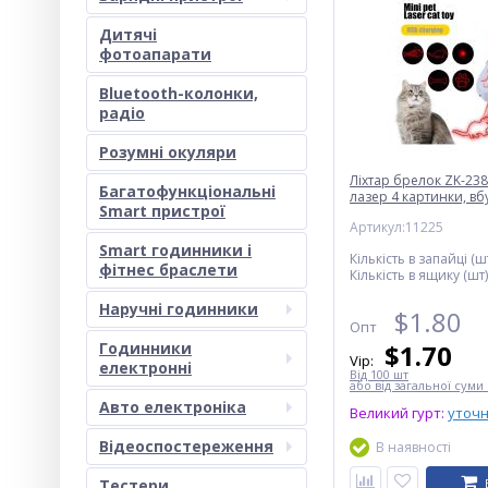
Дитячі
фотоапарати
Bluetooth-колонки,
радіо
Розумні окуляри
Ліхтар брелок ZK-23
Багатофункціональні
лазер 4 картинки, в
Smart пристрої
акумулятор, ЗП USB
Артикул:11225
Smart годинники і
Кількість в запайці (шт
фітнес браслети
Кількість в ящику (шт)
Наручні годинники
$
1.80
Опт
Годинники
$
1.70
Vip:
електронні
Від 100 шт
або від загальної суми 
Авто електроніка
Великий гурт:
уточ
Відеоспостереження
В наявності
Тестери