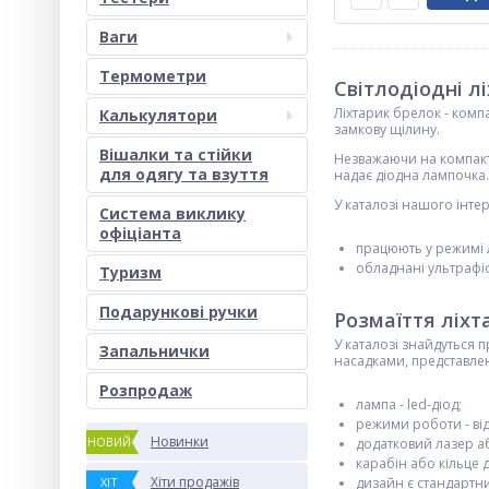
Ваги
Термометри
Світлодіодні л
Ліхтарик брелок - компа
Калькулятори
замкову щілину.
Вішалки та стійки
Незважаючи на компактн
для одягу та взуття
надає діодна лампочка
У каталозі нашого інте
Система виклику
офіціанта
працюють у режимі 
обладнані ультраф
Туризм
Подарункові ручки
Розмаїття ліхта
У каталозі знайдуться 
Запальнички
насадками, представлен
Розпродаж
лампа - led-діод;
режими роботи - від
Новинки
НОВИЙ
додатковий лазер а
карабін або кільце 
Хіти продажів
ХІТ
дизайн є стандартн