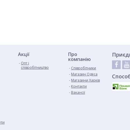
Акції
Про
Приєд
компанію
Опт і
співробітництво
Cпівробітники
Магазин Одеса
Спосо
Магазини Харків
Контакти
Вакансії
ети