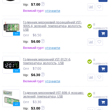
$
7.00
Vip:
Великий гурт:
уточнити
Годинник мережевий проекційний VST-
В
900S-4, зелений, температура, вологість,
наявності
USB
ХІТ
$
6.50
Опт
$
6.00
Vip:
Великий гурт:
уточнити
Годинник мережний VST-912Y-6,
В
температура, вологість, USB
наявності
$
7.00
Опт
ХІТ
$
6.30
Vip:
Великий гурт:
уточнити
Годинник мережевий VST-898-4, яскраво-
В
зелений, температура, USB
наявності
$
3.30
Опт
ХІТ
$
3.00
Vip: