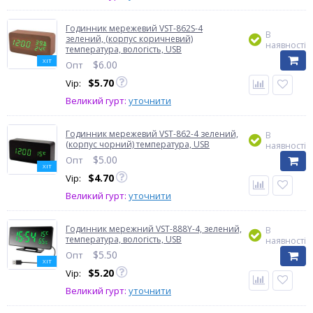
Годинник мережевий VST-862S-4
В
зелений, (корпус коричневий)
наявності
температура, вологість, USB
ХІТ
$
6.00
Опт
$
5.70
Vip:
Великий гурт:
уточнити
Годинник мережевий VST-862-4 зелений,
В
(корпус чорний) температура, USB
наявності
$
5.00
Опт
ХІТ
$
4.70
Vip:
Великий гурт:
уточнити
Годинник мережний VST-888Y-4, зелений,
В
температура, вологість, USB
наявності
$
5.50
Опт
ХІТ
$
5.20
Vip:
Великий гурт:
уточнити