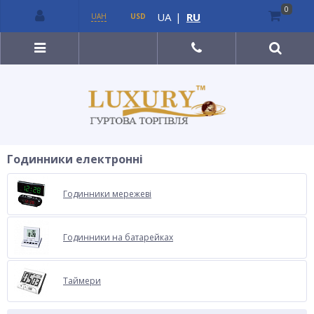
0
UA
|
RU
UAH
USD
Годинники електронні
Годинники мережеві
Годинники на батарейках
Таймери