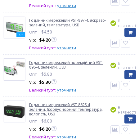
Великий гурт:
уточнити
Годинник мережевий VST-897-4, яскраво-
В
зелений, температура, USB
наявності
$
4.50
Опт
ХІТ
$
4.20
Vip:
Великий гурт:
уточнити
Годинник мережевий проекційний VST-
В
896-4, зелений, USB
наявності
$
5.80
Опт
$
5.30
Vip:
Великий гурт:
уточнити
Годинник мережевий VST-862S-4
В
зелений, (корпус чорний) температура,
наявності
вологість, USB
$
6.80
Опт
$
6.20
Vip:
Великий гурт:
уточнити