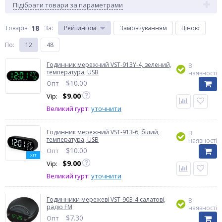
Підібрати товари за параметрами
18
Товарів:
За
:
Рейтингом
Замовчуванням
Ціною
По
:
12
48
Годинник мережний VST-913Y-4, зелений,
В
температура, USB
наявності
$
10.00
Опт
$
9.00
Vip:
Великий гурт:
уточнити
Годинник мережний VST-913-6, білий,
В
температура, USB
наявності
$
10.00
Опт
ХІТ
$
9.00
Vip:
Великий гурт:
уточнити
Годинники мережеві VST-903-4 салатові,
В
радіо FM
наявності
$
7.30
Опт