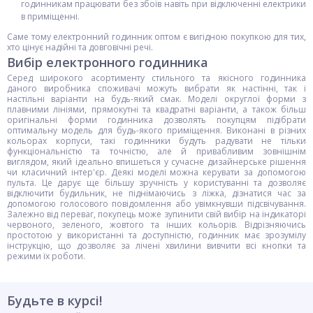
годинникам працювати без збоїв навіть при відключенні електрики
в приміщенні.
Саме тому електронний годинник оптом є вигідною покупкою для тих,
хто цінує надійні та довговічні речі.
Вибір електронного годинника
Серед широкого асортименту стильного та якісного годинника
даного виробника споживачі можуть вибрати як настінні, так і
настільні варіанти на будь-який смак. Моделі округлої форми з
плавними лініями, прямокутні та квадратні варіанти, а також більш
оригінальні форми годинника дозволять покупцям підібрати
оптимальну модель для будь-якого приміщення. Виконані в різних
кольорах корпуси, такі годинники будуть радувати не тільки
функціональністю та точністю, але й привабливим зовнішнім
виглядом, який ідеально впишеться у сучасне дизайнерське рішення
чи класичний інтер'єр. Деякі моделі можна керувати за допомогою
пульта. Це дарує ще більшу зручність у користуванні та дозволяє
відключити будильник, не піднімаючись з ліжка, дізнатися час за
допомогою голосового повідомлення або увімкнувши підсвічування.
Залежно від переваг, покупець може зупинити свій вибір на індикаторі
червоного, зеленого, жовтого та інших кольорів. Відрізняючись
простотою у використанні та доступністю, годинник має зрозумілу
інструкцію, що дозволяє за лічені хвилини вивчити всі кнопки та
режими їх роботи.
Будьте в курсі!