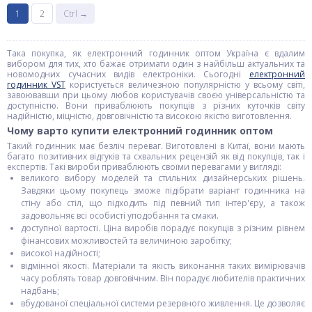
1
2
Ctrl →
Така покупка, як електронний годинник оптом Україна є вдалим
вибором для тих, хто бажає отримати один з найбільш актуальних та
новомодних сучасних видів електроніки. Сьогодні
електронний
годинник VST
користується величезною популярністю у всьому світі,
завоювавши при цьому любов користувачів своєю універсальністю та
доступністю. Вони приваблюють покупців з різних куточків світу
надійністю, міцністю, довговічністю та високою якістю виготовлення.
Чому варто купити електронний годинник оптом
Такий годинник має безліч переваг. Виготовлені в Китаї, вони мають
багато позитивних відгуків та схвальних рецензій як від покупців, так і
експертів. Такі вироби приваблюють своїми перевагами у вигляді:
великого вибору моделей та стильних дизайнерських рішень.
Завдяки цьому покупець зможе підібрати варіант годинника на
стіну або стіл, що підходить під певний тип інтер'єру, а також
задовольняє всі особисті уподобання та смаки.
доступної вартості. Ціна виробів порадує покупців з різним рівнем
фінансових можливостей та величиною заробітку;
високої надійності;
відмінної якості. Матеріали та якість виконання таких вимірювачів
часу роблять товар довговічним. Він порадує любителів практичних
надбань;
вбудованої спеціальної системи резервного живлення. Це дозволяє