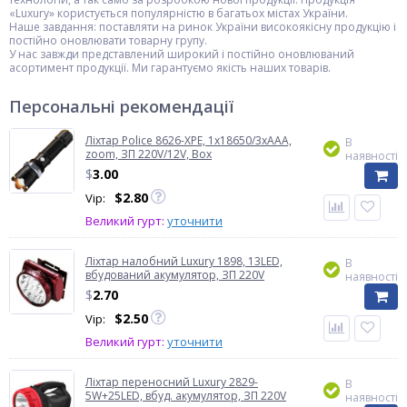
«Luxury» користується популярністю в багатьох містах України.
Наше завдання: поставляти на ринок України високоякісну продукцію і
постійно оновлювати товарну групу.
У нас завжди представлений широкий і постійно оновлюваний
асортимент продукції. Ми гарантуємо якість наших товарів.
Персональні рекомендації
Ліхтар Police 8626-XPE, 1х18650/3xAAA,
В
zoom, ЗП 220V/12V, Box
наявності
$
3.00
$
2.80
Vip:
Великий гурт:
уточнити
Ліхтар налобний Luxury 1898, 13LED,
В
вбудований акумулятор, ЗП 220V
наявності
$
2.70
$
2.50
Vip:
Великий гурт:
уточнити
Ліхтар переносний Luxury 2829-
В
5W+25LED, вбуд. акумулятор, ЗП 220V
наявності