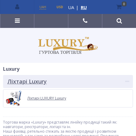
0
UA
|
RU
UAH
USD
Luxury
Ліхтарі Luxury
Ліхтарі LUXURY Luxury
Торгова марка «Luxury» представляє лінійку продукції такий як:
навігатори, реєстратори, ліхтарі та ін.
Наші фахівці, ретельно стежать за якістю продукції і розвитком
технологій, а так само за розробкою нової продукції. Продукція