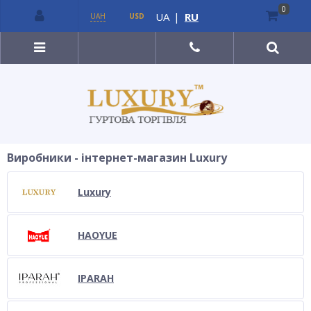
0
UA
|
RU
UAH
USD
Виробники - інтернет-магазин Luxury
Luxury
HAOYUE
IPARAH