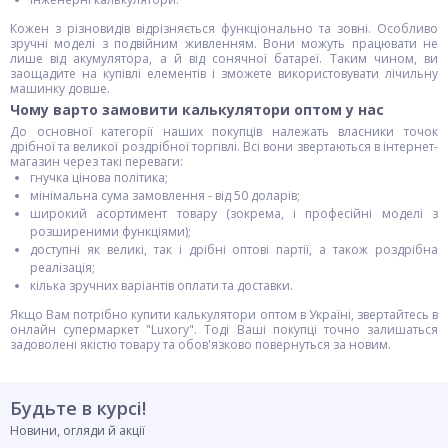
Кожен з різновидів відрізняється функціонально та зовні. Особливо
зручні моделі з подвійним живленням. Вони можуть працювати не
лише від акумулятора, а й від сонячної батареї. Таким чином, ви
заощадите на купівлі елементів і зможете використовувати лічильну
машинку довше.
Чому варто замовити калькулятори оптом у нас
До основної категорії наших покупців належать власники точок
дрібної та великої роздрібної торгівлі. Всі вони звертаються в інтернет-
магазин через такі переваги:
гнучка цінова політика;
мінімальна сума замовлення - від 50 доларів;
широкий асортимент товару (зокрема, і професійні моделі з
розширеними функціями);
доступні як великі, так і дрібні оптові партії, а також роздрібна
реалізація;
кілька зручних варіантів оплати та доставки.
Якщо Вам потрібно купити калькулятори оптом в Україні, звертайтесь в
онлайн супермаркет "Luxory". Тоді Ваші покупці точно залишаться
задоволені якістю товару та обов'язково повернуться за новим.
Будьте в курсі!
Новини, огляди й акції