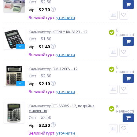
$
2.50
Опт
$
2.30
Vip:
Великий гурт:
уточнити
В
Калькулятор KEENLY KK-8123 - 12
наявності
$
1.50
Опт
$
1.40
Vip:
ХІТ
Великий гурт:
уточнити
В
Калькулятор DM-1200V - 12
наявності
$
2.30
Опт
$
2.10
Vip:
ХІТ
Великий гурт:
уточнити
Калькулятор CT-8898S - 12, подвійне
В
живлення
наявності
$
2.50
Опт
$
2.30
Vip:
Великий гурт:
уточнити