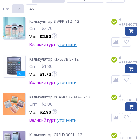
По
:
12
48
В
Калькулятор SIWRP 812 - 12
наявності
$
2.70
Опт
$
2.50
Vip:
Великий гурт:
уточнити
В
Калькулятор KK-837B S - 12
наявності
$
1.80
Опт
$
1.70
Vip:
ХІТ
Великий гурт:
уточнити
В
Калькулятор YGANO 2208B-2 - 12
наявності
$
3.00
Опт
$
2.80
Vip:
Великий гурт:
уточнити
В
Калькулятор CRSLD 3001 - 12
наявності