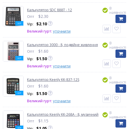
В
Калькулятор SDC 888T - 12
наявності
$
2.30
Опт
$
2.10
Vip:
ХІТ
Великий гурт:
уточнити
В
Калькулятор 3000 - 8, подвійне живлення
наявності
$
1.60
Опт
$
1.50
Vip:
ХІТ
Великий гурт:
уточнити
В
Калькулятор Keenly KK-837-12S
наявності
$
1.60
Опт
$
1.50
Vip:
ХІТ
Великий гурт:
уточнити
В
Калькулятор Keenly KK-268A - 8, музичний
наявності
$
1.15
Опт
$
1.05
Vip:
ХІТ