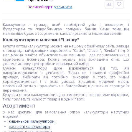
Великий гурт:
уточнити
Калькулятор – прилад, який необхідний усім: і школярам, і
бухгалтерам та співробітникам солідних банків. Саме тому він
найчастіше буває в асортименті канцелярських та інших магазинів.
Калькулятори в магазині "Luxury"
Купити оптом калькулятор можна на нашому офіційному сайті. Завжди
є товар від найвідоміших виробників: "Casio", "Citizen", "Kenko" і т.д. У
нас можна знайти обчислювальну машинку і для першокласника, і
серйозного інженера. Кожна модель має докладний опис, що
допомагає покупцеві зробити правильний вибір.
Сучасні калькулятори дуже відрізняються від тих, які
використовувалися в дев'яності. Зараз це справжні професійні
прилади, вибирати які потрібно, виходячи з того, хто ними
користуватиметься і в яких умовах. Більшість моделей мають
невеликий розмір і працюють на батарейках, що значно спрощує їх
перенесення.
Купуючи оптом калькулятори, ціна замовлення залежатиме від марки,
типу приладу та кількості товарів в одній партії.
Асортимент
У нас доступні для замовлення оптом калькулятори наступних
моделей:
кишенькові калькулятори
;
настільні калькулятори
;
інженерні калькулятори.