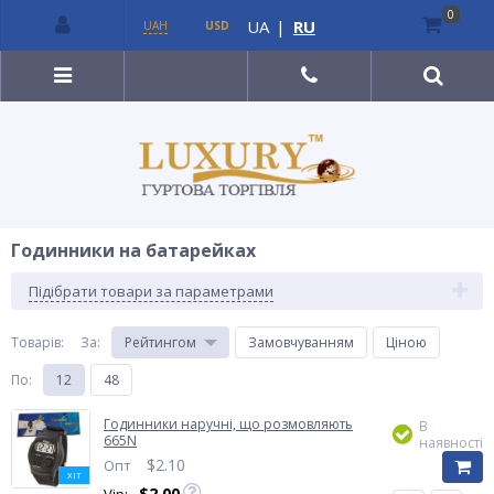
0
UA
|
RU
UAH
USD
Годинники на батарейках
Підібрати товари за параметрами
Товарів:
За
:
Рейтингом
Замовчуванням
Ціною
По
:
12
48
Годинники наручні, що розмовляють
В
665N
наявності
$
2.10
Опт
ХІТ
$
2.00