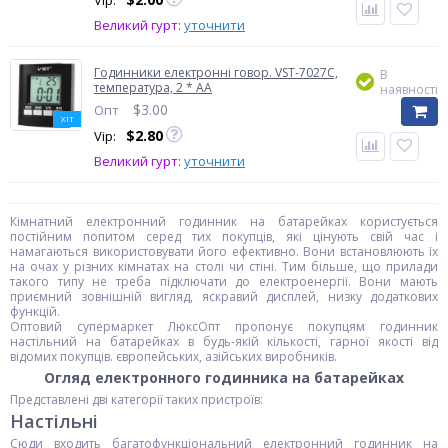
Vip:
Великий гурт:
уточнити
Годинники електронні говор. VST-7027С,
В
температура, 2 * AA
наявності
$
3.00
Опт
ХІТ
$
2.80
Vip:
Великий гурт:
уточнити
Кімнатний електронний годинник на батарейках користується
постійним попитом серед тих покупців, які цінують свій час і
намагаються використовувати його ефективно. Вони встановлюють їх
на очах у різних кімнатах на столі чи стіні. Тим більше, що прилади
такого типу не треба підключати до електроенергії. Вони мають
приємний зовнішній вигляд, яскравий дисплей, низку додаткових
функцій.
Оптовий супермаркет ЛюксОпт пропонує покупцям годинник
настільний на батарейках в будь-якій кількості, гарної якості від
відомих покупців. європейських, азійських виробників.
Огляд електронного годинника на батарейках
Представлені дві категорії таких пристроїв:
Настільні
Сюди входить багатофункціональний електронний годинник на