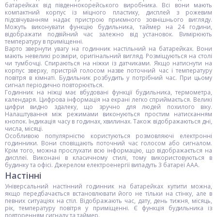
батарейках від південнокорейського виробника. Всі вони мають
компактний корпус із міцного пластику, дисплей з рожевим
підсвічуванням надає пристрою приємного зовнішнього вигляду.
Можуть виконувати функцію будильника, таймер на 24 години,
відображати подвійний час залежно від установок. Вимірюють
температуру в приміщенні.
Варто звернути увагу на годинник настільний на батарейках. Вони
мають невеликі розміри, оригінальний вигляд. Розміщуються на столі
чи тумбочці. Спираються на ніжки із датчиками. Якщо натиснути на
корпус зверху, пристрій голосом назве поточний час і температуру
повітря в кімнаті. Будильник розбудить у потрібний час. При цьому
сигнал періодично повторюється.
Годинник на ніжці має вбудовані функції будильника, термометра,
календаря. Цифрова інформація на екрані легко сприймається. Великі
цифри видно здалеку, що зручно для людей похилого віку.
Налаштування між режимами виконуються простим натисканням
кнопок. Індикація часу в годинах, хвилинах. Також відображаються дні,
числа, місяці.
Особливою популярністю користуються розмовляючі електронні
годинники. Вони сповіщають поточний час голосом або сигналом.
Крім того, можна прослухати всю інформацію, що відображається на
дисплеї. Виконані в класичному стилі, тому використовуються в
будинку та офісі. Джерелом електроенергії випадуть 3 батареї ААА.
Настінні
Універсальний настінний годинник на батарейках купити можна,
якщо передбачається встановлювати його не тільки на стінку, але в
певних ситуаціях на стіл. Відображають час, дату, день тижня, місяць,
рік, температуру повітря у приміщенні. Є функція будильника із
повторенням сигналу та таймер.