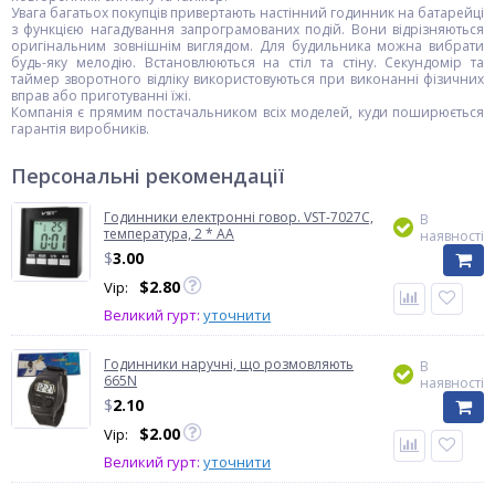
Увага багатьох покупців привертають настінний годинник на батарейці
з функцією нагадування запрограмованих подій. Вони відрізняються
оригінальним зовнішнім виглядом. Для будильника можна вибрати
будь-яку мелодію. Встановлюються на стіл та стіну. Секундомір та
таймер зворотного відліку використовуються при виконанні фізичних
вправ або приготуванні їжі.
Компанія є прямим постачальником всіх моделей, куди поширюється
гарантія виробників.
Персональні рекомендації
Годинники електронні говор. VST-7027С,
В
температура, 2 * AA
наявності
$
3.00
$
2.80
Vip:
Великий гурт:
уточнити
Годинники наручні, що розмовляють
В
665N
наявності
$
2.10
$
2.00
Vip:
Великий гурт:
уточнити