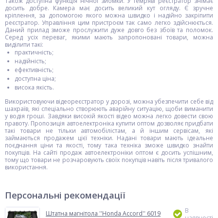
Також доступна функція нічної зйомки. У темряві реєстратор знімає
досить добре. Камера має досить великий кут огляду. Є зручне
кріплення, за допомогою якого можна швидко і надійно закріпити
реєстратор. Управління цим пристроєм так само легко здійснюється.
Даний прилад зможе прослужити дуже довго без збоїв та поломок.
Серед усіх переваг, якими мають запропоновані товари, можна
виділити такі:
практичність;
надійність;
ефективність;
доступна ціна;
висока якість.
Використовуючи відеореєстратор у дорозі, можна убезпечити себе від
шахраїв, які спеціально створюють аварійну ситуацію, щоби виманити
у водія гроші. Завдяки високій якості відео можна легко довести свою
правоту. Пропозиція автоелектроніка купити оптом дозволяє придбати
такі товари не тільки автомобілістам, а й іншим сервісам, які
займаються продажем цієї техніки. Надані товари мають ідеальне
поєднання ціни та якості, тому така техніка зможе швидко знайти
покупців. На сайті продаж автоелектроніки оптом є досить успішним,
тому що товари не розчаровують своїх покупців навіть після тривалого
використання.
Персональні рекомендації
В
Штатна магнітола ''Honda Accord'' 6019
наявності