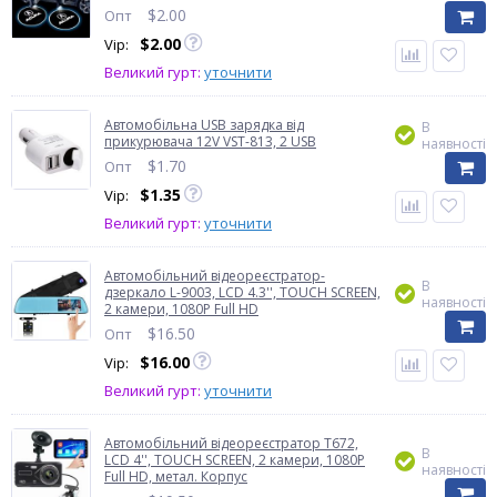
$
2.00
Опт
$
2.00
Vip:
Великий гурт:
уточнити
Автомобільна USB зарядка від
В
прикурювача 12V VST-813, 2 USB
наявності
$
1.70
Опт
$
1.35
Vip:
Великий гурт:
уточнити
Автомобільний відеореєстратор-
В
дзеркало L-9003, LCD 4.3'', TOUCH SCREEN,
наявності
2 камери, 1080P Full HD
$
16.50
Опт
$
16.00
Vip:
Великий гурт:
уточнити
Автомобільний відеореєстратор T672,
В
LCD 4'', TOUCH SCREEN, 2 камери, 1080P
наявності
Full HD, метал. Корпус