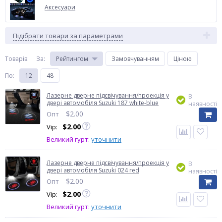
Аксесуари
Підібрати товари за параметрами
Товарів:
За
:
Рейтингом
Замовчуванням
Ціною
По
:
12
48
Лазерне дверне підсвічування/проекція у
В
двері автомобіля Suzuki 187 white-blue
наявності
$
2.00
Опт
$
2.00
Vip:
Великий гурт:
уточнити
Лазерне дверне підсвічування/проекція у
В
двері автомобіля Suzuki 024 red
наявності
$
2.00
Опт
$
2.00
Vip:
Великий гурт:
уточнити