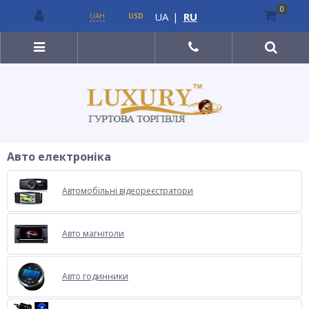
0
UA
|
RU
UAH
USD
Авто електроніка
Автомобільні відеореєстратори
Авто магнітоли
Авто годинники