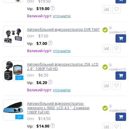
$
19.50
Опт
$
19.00
Vip:
Великий гурт:
уточнити
В
Автомобільний відеореєстратор DVR T667
наявності
$
7.00
Опт
$
7.00
Vip:
Великий гурт:
уточнити
Автомобільний відеореєстратор 258, LCD
В
2.4'', 1080P Full HD
наявності
$
6.50
Опт
ХІТ
$
6.20
Vip:
Великий гурт:
уточнити
Автомобільний відеореєстратор-
В
дзеркало L-9002, LCD 4.3 '', 2 камери,
наявності
1080P Full HD
ХІТ
$
14.50
Опт
$
14.00
Vip: