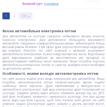
Великий гурт:
уточнити
1
2
Ctrl →
Якісна автомобільна електроніка оптом
Для автомобілів на сьогодні створено неймовірно велику кількість
корисної електроніки. Дані доповнення збільшують можливості
автомобіля, створюють комфортабельніші умови, забезпечують більш
високий рівень безпеки. У цій сфері дуже хороші пропозиції надходять
від компанії ЛюксОпт. На сайті компанії є великий асортимент
автомобільної електроніки. Кожен товар має високу якість. Виробники
дуже відповідально підійшли до виготовлення цієї продукції та
використовували найбільш якісні матеріали. Якщо потрібна хороша
автомобільна електроніка оптом, то саме тут знайдеться все необхідне
за доступною ціною.
Особливості, якими володіє автоелектроніка оптом
На сайті можна знайти різні види електроніки для автомобілів. Якщо
потрібна автоелектроніка оптом інтернет-магазин зможе надати
найбільш якісні варіанти. Дуже ефективними у використанні є
автомобільні реєстратори. Цей вид електроніки дуже популярний на
сьогодні. Завдяки запису відео можна отримати докази під час ДТП.
Цей факт позбавить тривалого і витратного розгляду. Але при цьому
якість відео має бути гарною, щоб чітко бачити зняті деталі. На сайті
компанії надані реєстратори здатні знімати у досить високій якості.