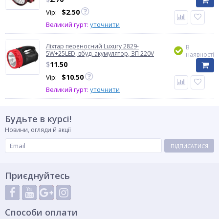
$
2.50
Vip:
Великий гурт:
уточнити
Ліхтар переносний Luxury 2829-
В
5W+25LED, вбуд. акумулятор, ЗП 220V
наявності
$
11.50
$
10.50
Vip:
Великий гурт:
уточнити
Будьте в курсі!
Новини, огляди й акції
ПІДПИСАТИСЯ
Приєднуйтесь
Способи оплати