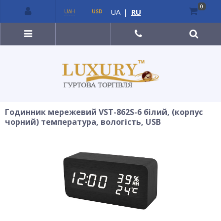
0
UA
|
RU
UAH
USD
Годинник мережевий VST-862S-6 білий, (корпус
чорний) температура, вологість, USB