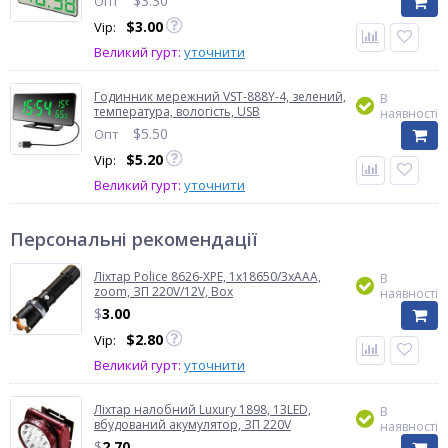
$
3.30
Опт
$
3.00
Vip:
Великий гурт:
уточнити
Годинник мережний VST-888Y-4, зелений,
В
температура, вологість, USB
наявності
$
5.50
Опт
$
5.20
Vip:
Великий гурт:
уточнити
Персональні рекомендації
Ліхтар Police 8626-XPE, 1х18650/3xAAA,
В
zoom, ЗП 220V/12V, Box
наявності
$
3.00
$
2.80
Vip:
Великий гурт:
уточнити
Ліхтар налобний Luxury 1898, 13LED,
В
вбудований акумулятор, ЗП 220V
наявності
$
2.70