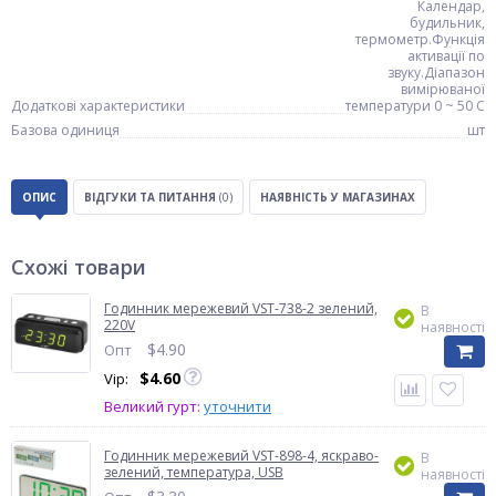
Календар,
будильник,
термометр.Функція
активації по
звуку.Діапазон
вимірюваної
Додаткові характеристики
температури 0 ~ 50 C
Базова одиниця
шт
ОПИС
ВІДГУКИ ТА ПИТАННЯ
(0)
НАЯВНІСТЬ У МАГАЗИНАХ
Схожі товари
Годинник мережевий VST-738-2 зелений,
В
220V
наявності
$
4.90
Опт
$
4.60
Vip:
Великий гурт:
уточнити
Годинник мережевий VST-898-4, яскраво-
В
зелений, температура, USB
наявності