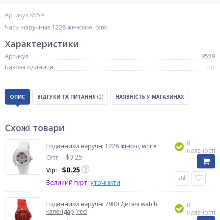
Артикул:9559
Часы наручные 1228 женские, pink
Характеристики
Артикул
9559
Базова одиниця
шт
ОПИС
ВІДГУКИ ТА ПИТАННЯ
(0)
НАЯВНІСТЬ У МАГАЗИНАХ
Схожі товари
В
Годинники наручні 1228 жіночі, white
наявності
$
0.25
Опт
$
0.25
Vip:
Великий гурт:
уточнити
Годинники наручні 7980 Дитячі watch
В
календар, red
наявності