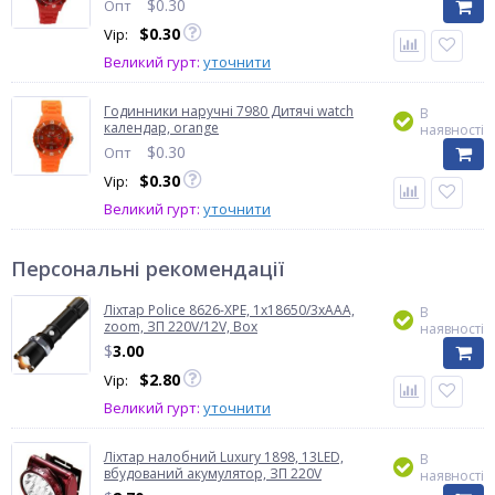
$
0.30
Опт
$
0.30
Vip:
Великий гурт:
уточнити
Годинники наручні 7980 Дитячі watch
В
календар, orange
наявності
$
0.30
Опт
$
0.30
Vip:
Великий гурт:
уточнити
Персональні рекомендації
Ліхтар Police 8626-XPE, 1х18650/3xAAA,
В
zoom, ЗП 220V/12V, Box
наявності
$
3.00
$
2.80
Vip:
Великий гурт:
уточнити
Ліхтар налобний Luxury 1898, 13LED,
В
вбудований акумулятор, ЗП 220V
наявності