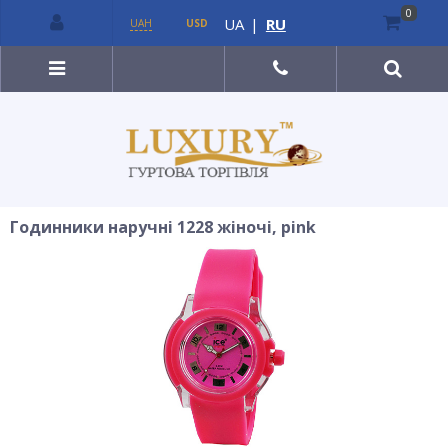
0
UA
|
RU
UAH
USD
Годинники наручні 1228 жіночі, pink