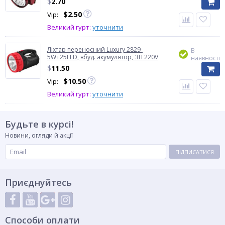
$
2.70
$
2.50
Vip:
Великий гурт:
уточнити
Ліхтар переносний Luxury 2829-
В
5W+25LED, вбуд. акумулятор, ЗП 220V
наявності
$
11.50
$
10.50
Vip:
Великий гурт:
уточнити
Будьте в курсі!
Новини, огляди й акції
ПІДПИСАТИСЯ
Приєднуйтесь
Способи оплати