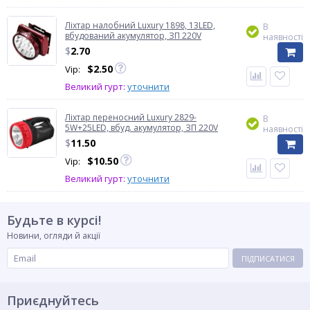
Ліхтар налобний Luxury 1898, 13LED,
В
вбудований акумулятор, ЗП 220V
наявності
$
2.70
$
2.50
Vip:
Великий гурт:
уточнити
Ліхтар переносний Luxury 2829-
В
5W+25LED, вбуд. акумулятор, ЗП 220V
наявності
$
11.50
$
10.50
Vip:
Великий гурт:
уточнити
Будьте в курсі!
Новини, огляди й акції
ПІДПИСАТИСЯ
Приєднуйтесь