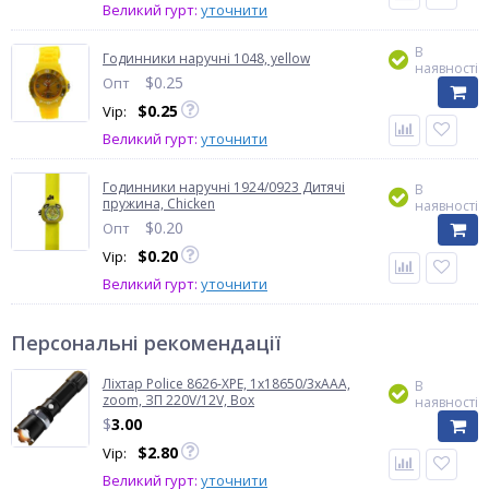
Великий гурт:
уточнити
В
Годинники наручні 1048, yellow
наявності
$
0.25
Опт
$
0.25
Vip:
Великий гурт:
уточнити
Годинники наручні 1924/0923 Дитячі
В
пружина, Chicken
наявності
$
0.20
Опт
$
0.20
Vip:
Великий гурт:
уточнити
Персональні рекомендації
Ліхтар Police 8626-XPE, 1х18650/3xAAA,
В
zoom, ЗП 220V/12V, Box
наявності
$
3.00
$
2.80
Vip:
Великий гурт:
уточнити