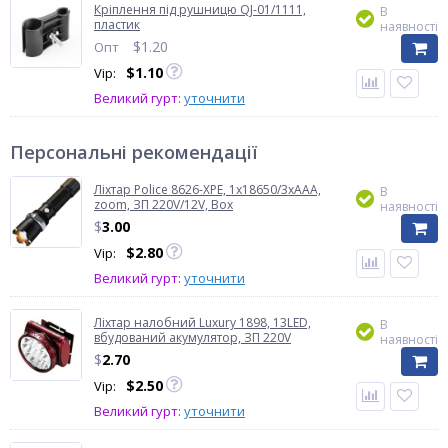
Кріплення під рушницю QJ-01/1111,
В
пластик
наявності
$
1.20
Опт
$
1.10
Vip:
Великий гурт:
уточнити
Персональні рекомендації
Ліхтар Police 8626-XPE, 1х18650/3xAAA,
В
zoom, ЗП 220V/12V, Box
наявності
$
3.00
$
2.80
Vip:
Великий гурт:
уточнити
Ліхтар налобний Luxury 1898, 13LED,
В
вбудований акумулятор, ЗП 220V
наявності
$
2.70
$
2.50
Vip:
Великий гурт:
уточнити