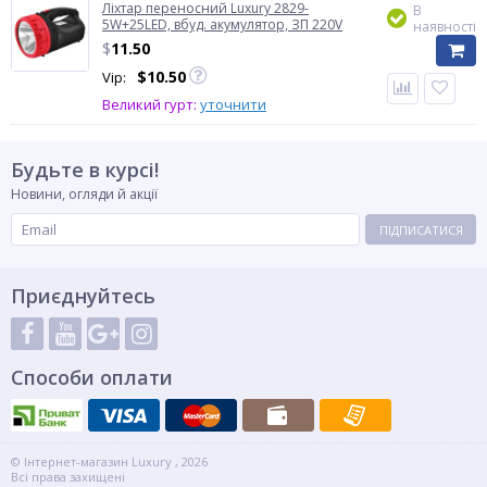
Ліхтар переносний Luxury 2829-
В
5W+25LED, вбуд. акумулятор, ЗП 220V
наявності
$
11.50
$
10.50
Vip:
Великий гурт:
уточнити
Будьте в курсі!
Новини, огляди й акції
ПІДПИСАТИСЯ
Приєднуйтесь
Способи оплати
© Інтернет-магазин Luxury , 2026
Всі права захищені