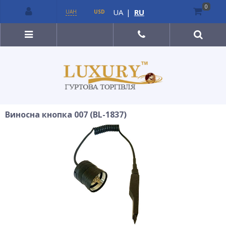
0
UA
|
RU
UAH
USD
Виносна кнопка 007 (BL-1837)