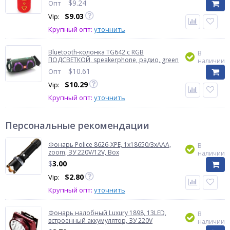
$
9.24
Опт
$
9.03
Vip:
Крупный опт:
уточнить
Bluetooth-колонка TG642 с RGB
В
ПОДСВЕТКОЙ, speakerphone, радио, green
наличии
$
10.61
Опт
$
10.29
Vip:
Крупный опт:
уточнить
Персональные рекомендации
Фонарь Police 8626-XPE, 1х18650/3xAAA,
В
zoom, ЗУ 220V/12V, Box
наличии
$
3.00
$
2.80
Vip:
Крупный опт:
уточнить
Фонарь налобный Luxury 1898, 13LED,
В
встроенный аккумулятор, ЗУ 220V
наличии