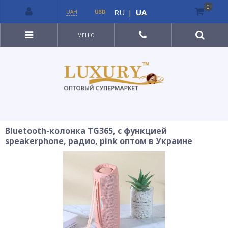
0
RU
|
UA
UAH
USD
МЕНЮ
Bluetooth-колонка TG365, c функцией
speakerphone, радио, pink оптом в Украине