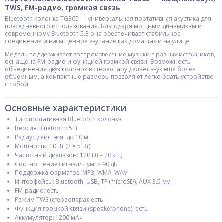
TWS, FM-радио, громкая связь
Bluetooth колонка TG365 — универсальная портативная акустика для
повседневного использования. Благодаря мощным динамикам и
современному Bluetooth 5.3 она обеспечивает стабильное
соединение и насыщенное звучание как дома, так и на улице.
Модель поддерживает воспроизведение музыки с разных источников,
оснащена FM-радио и функцией громкой связи. Возможность
объединения двух колонок в стереопару делает звук ещё более
объемным, а компактные размеры позволяют легко брать устройство
с собой.
Основные характеристики
Тип: портативная Bluetooth колонка
Версия Bluetooth: 5.3
Радиус действия: до 10 м
Мощность: 10 Вт (2 × 5 Вт)
Частотный диапазон: 120 Гц – 20 кГц
Соотношение сигнал/шум: ≥ 90 дБ
Поддержка форматов: MP3, WMA, WAV
Интерфейсы: Bluetooth, USB, TF (microSD), AUX 3.5 мм
FM-радио: есть
Режим TWS (стереопара): есть
Функция громкой связи (speakerphone): есть
Аккумулятор: 1200 мАч