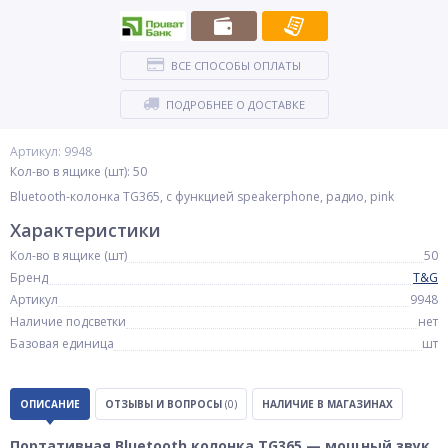
ВСЕ СПОСОБЫ ОПЛАТЫ
ПОДРОБНЕЕ О ДОСТАВКЕ
Артикул: 9948
Кол-во в ящике (шт): 50
Bluetooth-колонка TG365, c функцией speakerphone, радио, pink
Характеристики
Кол-во в ящике (шт)
50
Бренд
T&G
Артикул
9948
Наличие подсветки
нет
Базовая единица
шт
ОПИСАНИЕ
ОТЗЫВЫ И ВОПРОСЫ
(0)
НАЛИЧИЕ В МАГАЗИНАХ
Портативная Bluetooth колонка TG365 — мощный звук,