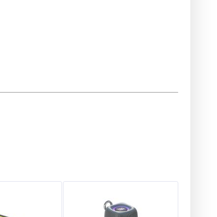
Фонарь YEMAO YM-G921 TG
30W, 1x40700, Power Bank,
ЗУ Type-C, zoom, функция
лампы
$
20.40
Опт
$19.40
Vip: