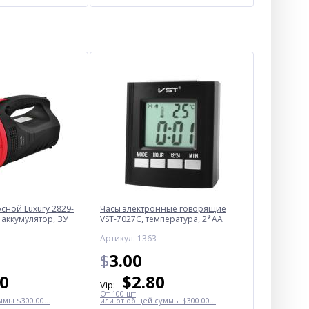
ной Luxury 2829-
Часы электронные говорящие
 аккумулятор, ЗУ
VST-7027С, температура, 2*AA
Артикул: 1363
$
3.00
50
$
2.80
Vip:
От 100 шт
мы $300.00...
или от общей суммы $300.00...