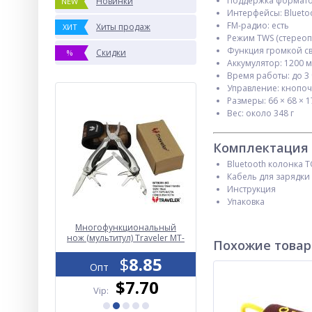
Поддержка формато
Новинки
NEW
Интерфейсы: Bluetoot
FM-радио: есть
Хиты продаж
ХИТ
Режим TWS (стереопа
Функция громкой свя
Скидки
%
Аккумулятор: 1200 
Время работы: до 3
Управление: кнопо
Размеры: 66 × 68 × 
Вес: около 348 г
Комплектация
Bluetooth колонка 
Кабель для зарядки
Инструкция
Упаковка
M-G921 TG
Многофункциональный
Фонарь переносной Lux
ower Bank,
нож (мультитул) Traveler MT-
2886-5W+22SMD, powe
Похожие това
, функция
609I-8G 16см
bank, встроенный
0.40
$
8.85
аккумулятор, ЗУ 220V
$
11.50
Опт
Опт
.40
$7.70
$10.50
Vip:
Vip: