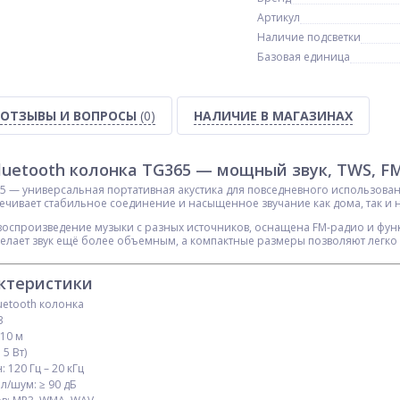
Артикул
Наличие подсветки
Базовая единица
ОТЗЫВЫ И ВОПРОСЫ
(0)
НАЛИЧИЕ В МАГАЗИНАХ
luetooth колонка TG365 — мощный звук, TWS, FM
65 — универсальная портативная акустика для повседневного использо
печивает стабильное соединение и насыщенное звучание как дома, так и н
оспроизведение музыки с разных источников, оснащена FM-радио и фун
делает звук ещё более объемным, а компактные размеры позволяют легко 
ктеристики
uetooth колонка
3
 10 м
 5 Вт)
 120 Гц – 20 кГц
/шум: ≥ 90 дБ