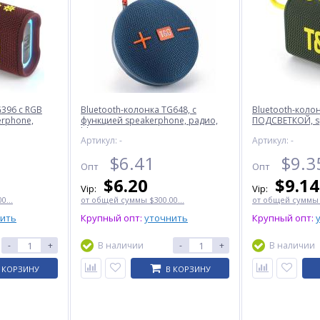
G396 с RGB
Bluetooth-колонка TG648, c
Bluetooth-коло
rphone,
функцией speakerphone, радио,
ПОДСВЕТКОЙ, s
blue
радио, green
Артикул: -
Артикул: -
$
6.41
$
9.3
Опт
Опт
$
6.20
$
9.14
Vip:
Vip:
0...
от общей суммы $300.00...
от общей суммы $
нить
Крупный опт:
уточнить
Крупный опт:
-
+
В наличии
-
+
В наличии
 КОРЗИНУ
В КОРЗИНУ