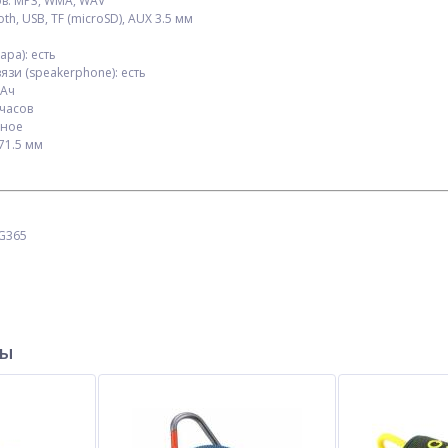
в: MP3, WMA, WAV
h, USB, TF (microSD), AUX 3.5 мм
ра): есть
зи (speakerphone): есть
мАч
 часов
чное
171.5 мм
ХИТ
TG365
ury
Велофонарь LEADBIKE LD77-
Часы наручные 4372-1 SF
r
LS-4LED с лазерной
Red
ры
разметкой, waterproof, Li-
Ion аккумулятор, ЗУ Type-C
$
6.00
$
2.00
Опт
Опт
$5.80
$1.50
Vip:
Vip: