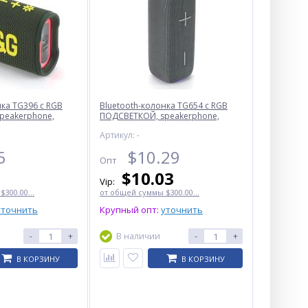
нка TG396 с RGB
Bluetooth-колонка TG654 с RGB
peakerphone,
ПОДСВЕТКОЙ, speakerphone,
радио, grey
Артикул: -
5
$
10.29
Опт
$
10.03
Vip:
300.00...
от общей суммы $300.00...
уточнить
Крупный опт:
уточнить
-
+
В наличии
-
+
В КОРЗИНУ
В КОРЗИНУ