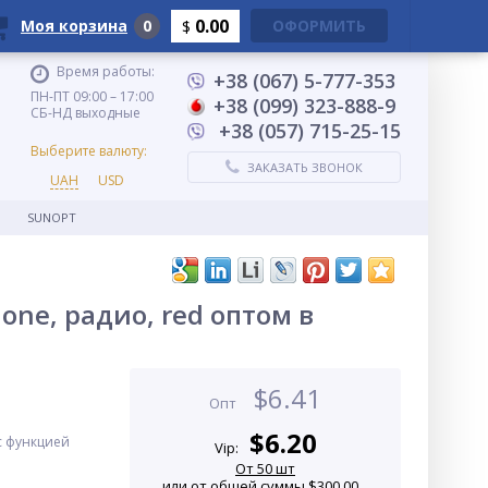
0.00
Моя корзина
0
ОФОРМИТЬ
$
Время работы:
+38 (067) 5-777-353
ПН-ПТ 09:00 – 17:00
+38 (099) 323-888-9
СБ-НД выходные
+38 (057) 715-25-15
Выберите валюту:
ЗАКАЗАТЬ ЗВОНОК
UAH
USD
SUNOPT
one, радио, red оптом в
$
6.41
Опт
$
6.20
c функцией
Vip:
От 50 шт
или от общей суммы $300.00...