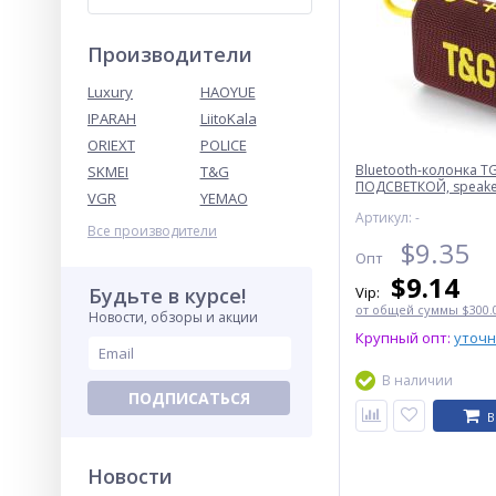
Производители
Luxury
HAOYUE
IPARAH
LiitoKala
ORIEXT
POLICE
Bluetooth-колонка T
SKMEI
T&G
ПОДСВЕТКОЙ, speake
VGR
YEMAO
радио, maroon
Артикул: -
Все производители
$
9.35
Опт
$
9.14
Будьте в курсе!
Vip:
от общей суммы $300.0
Новости, обзоры и акции
Крупный опт:
уточ
В наличии
ПОДПИСАТЬСЯ
В
Новости