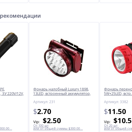
 рекомендации
PE,
Фонарь налобный Luxury 1898,
Фонарь перенос
 ЗУ 220V/12V,
13LED, встроенный аккумулятор,
5W+25LED, встр.
ЗУ 220V
220V
Артикул: 231
Артикул: 3382
$
2.70
$
11.50
$
2.50
$
10.
Vip:
Vip:
От 100 шт
От 20 шт
00.00...
или от общей суммы $300.00...
или от общей сум