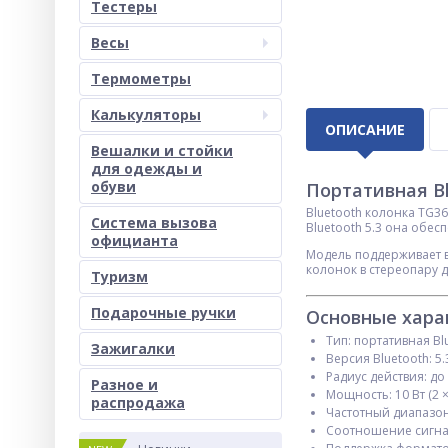
Тестеры
Весы
Термометры
Калькуляторы
ОПИСАНИЕ
Вешалки и стойки
для одежды и
обуви
Портативная B
Bluetooth колонка TG3
Система вызова
Bluetooth 5.3 она обес
официанта
Модель поддерживает в
колонок в стереопару 
Туризм
Подарочные ручки
Основные хара
Тип: портативная Bl
Зажигалки
Версия Bluetooth: 5.
Радиус действия: до
Разное и
Мощность: 10 Вт (2 ×
раcпродажа
Частотный диапазон:
Соотношение сигнал