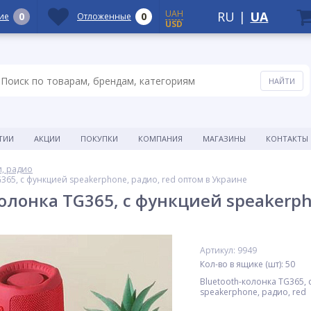
UAH
RU
|
UA
0
0
ие
Отложенные
USD
ТИИ
АКЦИИ
ПОКУПКИ
КОМПАНИЯ
МАГАЗИНЫ
КОНТАКТЫ
и, радио
G365, c функцией speakerphone, радио, red оптом в Украине
колонка TG365, c функцией speakerph
Артикул: 9949
Кол-во в ящике (шт): 50
Bluetooth-колонка TG365, 
speakerphone, радио, red