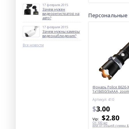
17 февраля 2015
Зачем нужен
видеорегистратор на
Персональные
авто?
17 февраля 2015
Зачем нужны камеры
видеонаблюдения?
Все новости
Фонарь Police 8626-X
1х18650/3xAAA, zoom,
Box
Артикул: 410
$
3.00
$
2.80
Vip:
От 100 шт
или от общей суммы $3