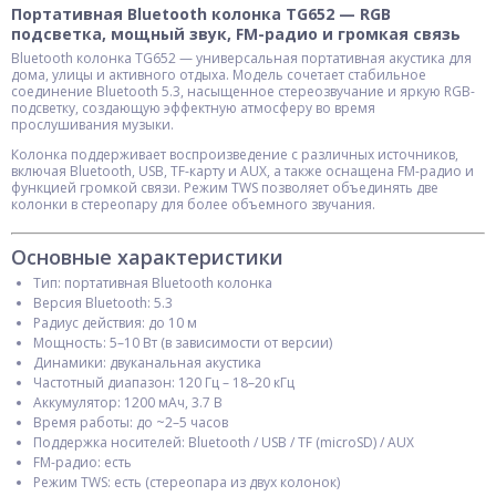
Портативная Bluetooth колонка TG652 — RGB
подсветка, мощный звук, FM-радио и громкая связь
Bluetooth колонка TG652 — универсальная портативная акустика для
дома, улицы и активного отдыха. Модель сочетает стабильное
соединение Bluetooth 5.3, насыщенное стереозвучание и яркую RGB-
подсветку, создающую эффектную атмосферу во время
прослушивания музыки.
Колонка поддерживает воспроизведение с различных источников,
включая Bluetooth, USB, TF-карту и AUX, а также оснащена FM-радио и
функцией громкой связи. Режим TWS позволяет объединять две
колонки в стереопару для более объемного звучания.
Основные характеристики
Тип: портативная Bluetooth колонка
Версия Bluetooth: 5.3
Радиус действия: до 10 м
Мощность: 5–10 Вт (в зависимости от версии)
Динамики: двуканальная акустика
Частотный диапазон: 120 Гц – 18–20 кГц
Аккумулятор: 1200 мАч, 3.7 В
Время работы: до ~2–5 часов
Поддержка носителей: Bluetooth / USB / TF (microSD) / AUX
FM-радио: есть
Режим TWS: есть (стереопара из двух колонок)