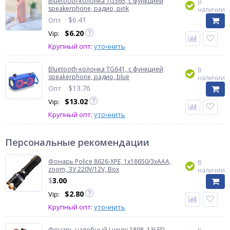
Bluetooth-колонка TG365, c функцией
В
speakerphone, радио, pink
наличии
$
6.41
Опт
$
6.20
Vip:
Крупный опт:
уточнить
Bluetooth-колонка TG641, c функцией
В
speakerphone, радио, blue
наличии
$
13.76
Опт
$
13.02
Vip:
Крупный опт:
уточнить
Персональные рекомендации
Фонарь Police 8626-XPE, 1х18650/3xAAA,
В
zoom, ЗУ 220V/12V, Box
наличии
$
3.00
$
2.80
Vip:
Крупный опт:
уточнить
Фонарь налобный Luxury 1898, 13LED,