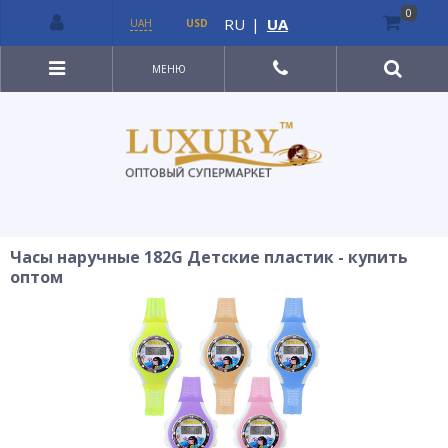
0
RU
|
UA
UAH
USD
МЕНЮ
Часы наручные 182G Детские пластик - купить
оптом