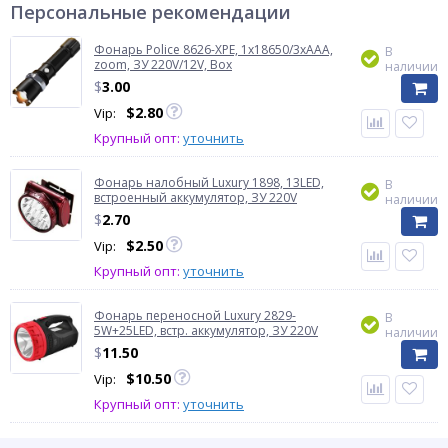
Персональные рекомендации
Фонарь Police 8626-XPE, 1х18650/3xAAA,
В
zoom, ЗУ 220V/12V, Box
наличии
$
3.00
$
2.80
Vip:
Крупный опт:
уточнить
Фонарь налобный Luxury 1898, 13LED,
В
встроенный аккумулятор, ЗУ 220V
наличии
$
2.70
$
2.50
Vip:
Крупный опт:
уточнить
Фонарь переносной Luxury 2829-
В
5W+25LED, встр. аккумулятор, ЗУ 220V
наличии
$
11.50
$
10.50
Vip:
Крупный опт:
уточнить