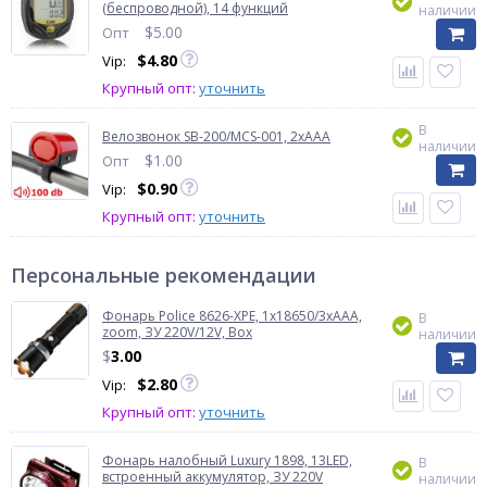
(беспроводной), 14 функций
наличии
$
5.00
Опт
$
4.80
Vip:
Крупный опт:
уточнить
В
Велозвонок SB-200/MCS-001, 2xAAA
наличии
$
1.00
Опт
$
0.90
Vip:
Крупный опт:
уточнить
Персональные рекомендации
Фонарь Police 8626-XPE, 1х18650/3xAAA,
В
zoom, ЗУ 220V/12V, Box
наличии
$
3.00
$
2.80
Vip:
Крупный опт:
уточнить
Фонарь налобный Luxury 1898, 13LED,
В
встроенный аккумулятор, ЗУ 220V
наличии