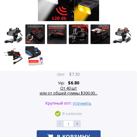
$
7.30
Опт
$
6.80
Vip:
От 40 шт
или от общей суммы $300.00...
Крупный опт:
уточнить
В наличии
-
+
В КОРЗИНУ