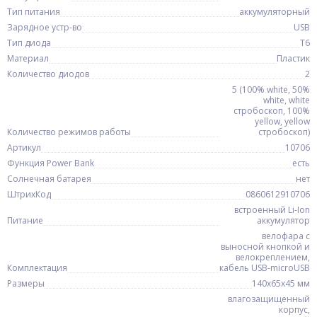
Тип питания
аккумуляторный
Зарядное устр-во
USB
Тип диода
T6
Материал
Пластик
Количество диодов
2
5 (100% white, 50%
white, white
стробоскоп, 100%
yellow, yellow
Количество режимов работы
стробоскоп)
Артикул
10706
Функция Power Bank
есть
Солнечная батарея
нет
ШтрихКод
0860612910706
встроенный Li-Ion
Питание
аккумулятор
велофара с
выносной кнопкой и
велокреплением,
Комплектация
кабель USB-microUSB
Размеры
140х65х45 мм
влагозащищенный
корпус,