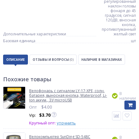
регулированный
наклон головы
фонаря до 45
градусов, сигнал
120ДВ, віносная
кнопка,
противотуманный
Дополнительные характеристики
желтый свет
Базовая единица
шт
ОПИСАНИЕ
ОТЗЫВЫ И ВОПРОСЫ
(0)
НАЛИЧИЕ В МАГАЗИНАХ
Похожие товары
Велофонарь с сигналом LY-17-XPE, солн.
В
батарея, выносная кнопка, Waterproof, Li-
наличии
Ion аккум., ЗУ microUSB
$
4.00
Опт
$
3.70
Vip:
Крупный опт:
уточнить
Велокомпьютер SunDing SD-548C
В