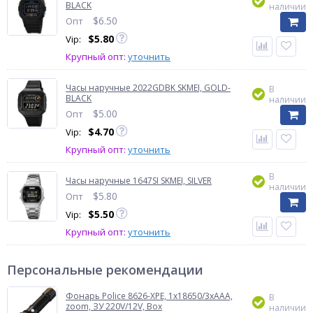
BLACK
наличии
$
6.50
Опт
$
5.80
Vip:
Крупный опт:
уточнить
Часы наручные 2022GDBK SKMEI, GOLD-
В
BLACK
наличии
$
5.00
Опт
$
4.70
Vip:
Крупный опт:
уточнить
В
Часы наручные 1647SI SKMEI, SILVER
наличии
$
5.80
Опт
$
5.50
Vip:
Крупный опт:
уточнить
Персональные рекомендации
Фонарь Police 8626-XPE, 1х18650/3xAAA,
В
zoom, ЗУ 220V/12V, Box
наличии