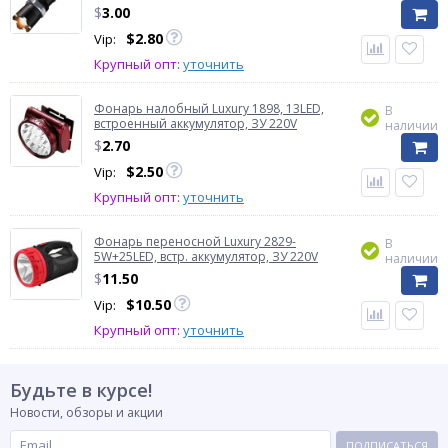
$
3.00
$
2.80
Vip:
Крупный опт:
уточнить
Фонарь налобный Luxury 1898, 13LED,
В
встроенный аккумулятор, ЗУ 220V
наличии
$
2.70
$
2.50
Vip:
Крупный опт:
уточнить
Фонарь переносной Luxury 2829-
В
5W+25LED, встр. аккумулятор, ЗУ 220V
наличии
$
11.50
$
10.50
Vip:
Крупный опт:
уточнить
Будьте в курсе!
Новости, обзоры и акции
ПОДПИСАТЬСЯ