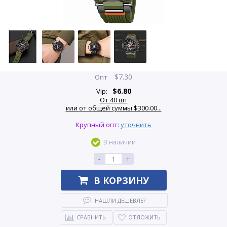
$
7.30
Опт
$
6.80
Vip:
От 40 шт
или от общей суммы $300.00...
Крупный опт:
уточнить
В наличии
-
+
В КОРЗИНУ
НАШЛИ ДЕШЕВЛЕ?
СРАВНИТЬ
ОТЛОЖИТЬ