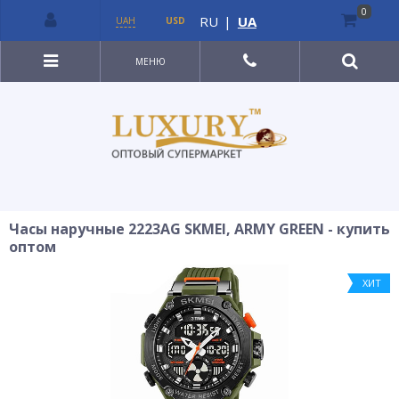
0
RU
|
UA
UAH
USD
МЕНЮ
Часы наручные 2223AG SKMEI, ARMY GREEN - купить
оптом
ХИТ