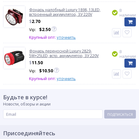
Фонарь налобный Luxury 1898, 13LED,
В
встроенный аккумулятор, ЗУ 220V
наличии
$
2.70
$
2.50
Vip:
Крупный опт:
уточнить
Фонарь переносной Luxury 2829-
В
5W+25LED, встр. аккумулятор, ЗУ 220V
наличии
$
11.50
$
10.50
Vip:
Крупный опт:
уточнить
Будьте в курсе!
Новости, обзоры и акции
ПОДПИСАТЬСЯ
Присоединяйтесь