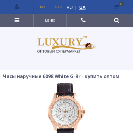
0
RU
|
UA
UAH
USD
МЕНЮ
Часы наручные 6098 White G-Br - купить оптом