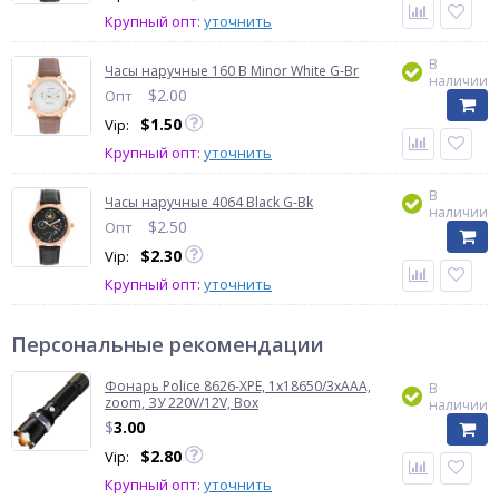
Крупный опт:
уточнить
В
Часы наручные 160 B Minor White G-Br
наличии
$
2.00
Опт
$
1.50
Vip:
Крупный опт:
уточнить
В
Часы наручные 4064 Black G-Bk
наличии
$
2.50
Опт
$
2.30
Vip:
Крупный опт:
уточнить
Персональные рекомендации
Фонарь Police 8626-XPE, 1х18650/3xAAA,
В
zoom, ЗУ 220V/12V, Box
наличии
$
3.00
$
2.80
Vip:
Крупный опт:
уточнить