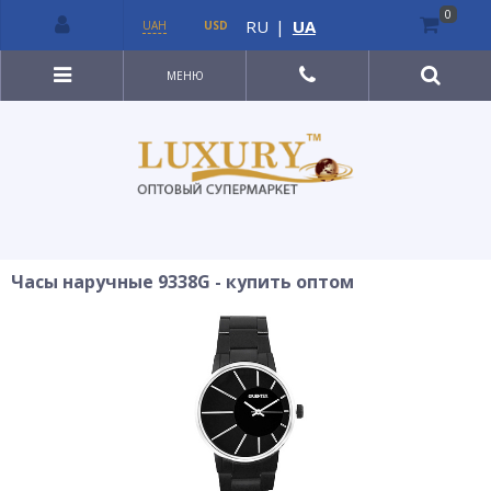
0
RU
|
UA
UAH
USD
МЕНЮ
Часы наручные 9338G - купить оптом