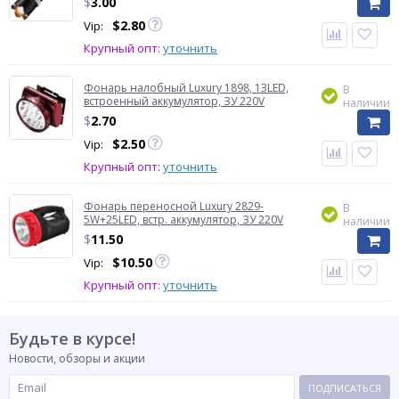
$
3.00
$
2.80
Vip:
Крупный опт:
уточнить
Фонарь налобный Luxury 1898, 13LED,
В
встроенный аккумулятор, ЗУ 220V
наличии
$
2.70
$
2.50
Vip:
Крупный опт:
уточнить
Фонарь переносной Luxury 2829-
В
5W+25LED, встр. аккумулятор, ЗУ 220V
наличии
$
11.50
$
10.50
Vip:
Крупный опт:
уточнить
Будьте в курсе!
Новости, обзоры и акции
ПОДПИСАТЬСЯ