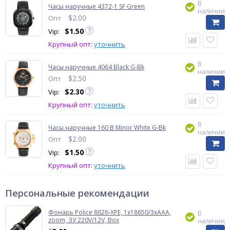
В
Часы наручные 4372-1 SF Green
наличии
$
2.00
Опт
$
1.50
Vip:
Крупный опт:
уточнить
В
Часы наручные 4064 Black G-Bk
наличии
$
2.50
Опт
$
2.30
Vip:
Крупный опт:
уточнить
В
Часы наручные 160 B Minor White G-Bk
наличии
$
2.00
Опт
$
1.50
Vip:
Крупный опт:
уточнить
Персональные рекомендации
Фонарь Police 8626-XPE, 1х18650/3xAAA,
В
zoom, ЗУ 220V/12V, Box
наличии