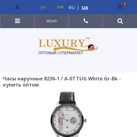
0
RU
|
UA
UAH
USD
МЕНЮ
Часы наручные 8236-1 / A-07 TUG White Gr-Bk -
купить оптом