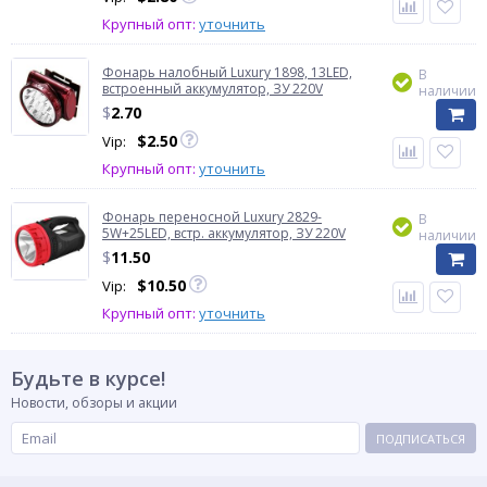
Крупный опт:
уточнить
Фонарь налобный Luxury 1898, 13LED,
В
встроенный аккумулятор, ЗУ 220V
наличии
$
2.70
$
2.50
Vip:
Крупный опт:
уточнить
Фонарь переносной Luxury 2829-
В
5W+25LED, встр. аккумулятор, ЗУ 220V
наличии
$
11.50
$
10.50
Vip:
Крупный опт:
уточнить
Будьте в курсе!
Новости, обзоры и акции
ПОДПИСАТЬСЯ