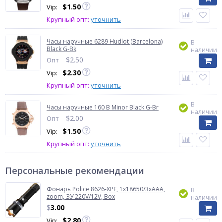
$
1.50
Vip:
Крупный опт:
уточнить
Часы наручные 6289 Hudlot (Barcelona)
В
Black G-Bk
наличии
$
2.50
Опт
$
2.30
Vip:
Крупный опт:
уточнить
В
Часы наручные 160 B Minor Black G-Br
наличии
$
2.00
Опт
$
1.50
Vip:
Крупный опт:
уточнить
Персональные рекомендации
Фонарь Police 8626-XPE, 1х18650/3xAAA,
В
zoom, ЗУ 220V/12V, Box
наличии
$
3.00
$
2.80
Vip: