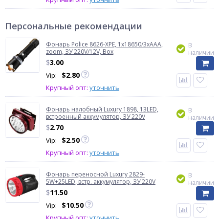
Персональные рекомендации
Фонарь Police 8626-XPE, 1х18650/3xAAA,
В
zoom, ЗУ 220V/12V, Box
наличии
$
3.00
$
2.80
Vip:
Крупный опт:
уточнить
Фонарь налобный Luxury 1898, 13LED,
В
встроенный аккумулятор, ЗУ 220V
наличии
$
2.70
$
2.50
Vip:
Крупный опт:
уточнить
Фонарь переносной Luxury 2829-
В
5W+25LED, встр. аккумулятор, ЗУ 220V
наличии
$
11.50
$
10.50
Vip:
Крупный опт:
уточнить