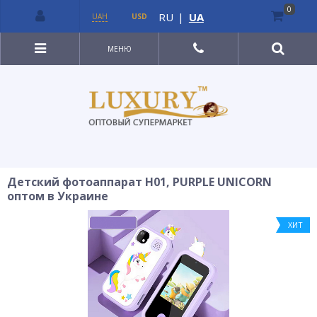
0
RU
|
UA
UAH
USD
МЕНЮ
Детский фотоаппарат H01, PURPLE UNICORN
оптом в Украине
ХИТ