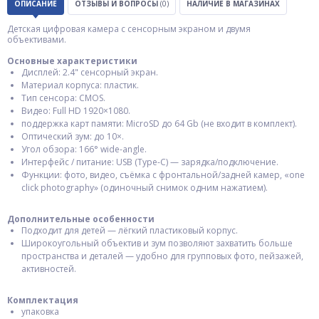
ОПИСАНИЕ
ОТЗЫВЫ И ВОПРОСЫ
(0)
НАЛИЧИЕ В МАГАЗИНАХ
Детская цифровая камера с сенсорным экраном и двумя
объективами.
Основные характеристики
Дисплей: 2.4" сенсорный экран.
Материал корпуса: пластик.
Тип сенсора: CMOS.
Видео: Full HD 1920×1080.
поддержка карт памяти: MicroSD до 64 Gb (не входит в комплект).
Оптический зум: до 10×.
Угол обзора: 166° wide-angle.
Интерфейс / питание: USB (Type-C) — зарядка/подключение.
Функции: фото, видео, съёмка с фронтальной/задней камер, «one
click photography» (одиночный снимок одним нажатием).
Дополнительные особенности
Подходит для детей — лёгкий пластиковый корпус.
Широкоугольный объектив и зум позволяют захватить больше
пространства и деталей — удобно для групповых фото, пейзажей,
активностей.
Комплектация
упаковка