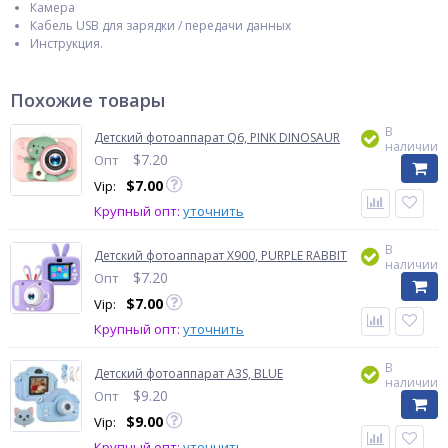
Камера
Кабель USB для зарядки / передачи данных
Инструкция.
Похожие товары
В
Детский фотоаппарат Q6, PINK DINOSAUR
наличии
$
7.20
Опт
$
7.00
Vip:
Крупный опт:
уточнить
В
Детский фотоаппарат X900, PURPLE RABBIT
наличии
$
7.20
Опт
$
7.00
Vip:
Крупный опт:
уточнить
В
Детский фотоаппарат A3S, BLUE
наличии
$
9.20
Опт
$
9.00
Vip:
Крупный опт:
уточнить