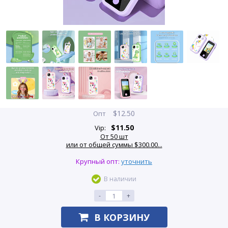
$
12.50
Опт
$
11.50
Vip:
От 50 шт
или от общей суммы $300.00...
Крупный опт:
уточнить
В наличии
-
+
В КОРЗИНУ