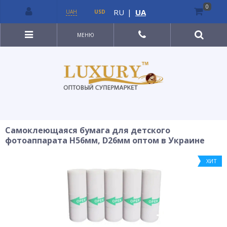
0
RU
|
UA
UAH
USD
МЕНЮ
Самоклеющаяся бумага для детского
фотоаппарата H56мм, D26мм оптом в Украине
ХИТ