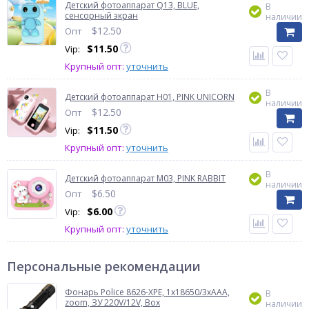
Детский фотоаппарат Q13, BLUE,
В
сенсорный экран
наличии
$
12.50
Опт
$
11.50
Vip:
Крупный опт:
уточнить
В
Детский фотоаппарат H01, PINK UNICORN
наличии
$
12.50
Опт
$
11.50
Vip:
Крупный опт:
уточнить
В
Детский фотоаппарат M03, PINK RABBIT
наличии
$
6.50
Опт
$
6.00
Vip:
Крупный опт:
уточнить
Персональные рекомендации
Фонарь Police 8626-XPE, 1х18650/3xAAA,
В
zoom, ЗУ 220V/12V, Box
наличии