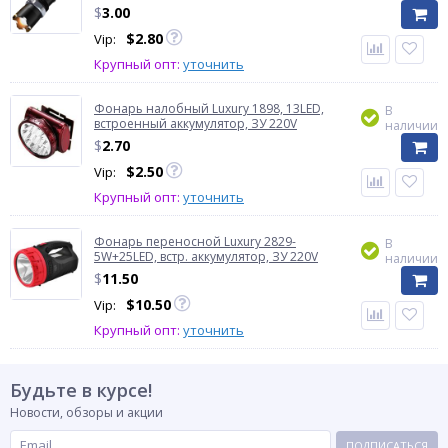
$
3.00
$
2.80
Vip:
Крупный опт:
уточнить
Фонарь налобный Luxury 1898, 13LED,
В
встроенный аккумулятор, ЗУ 220V
наличии
$
2.70
$
2.50
Vip:
Крупный опт:
уточнить
Фонарь переносной Luxury 2829-
В
5W+25LED, встр. аккумулятор, ЗУ 220V
наличии
$
11.50
$
10.50
Vip:
Крупный опт:
уточнить
Будьте в курсе!
Новости, обзоры и акции
ПОДПИСАТЬСЯ