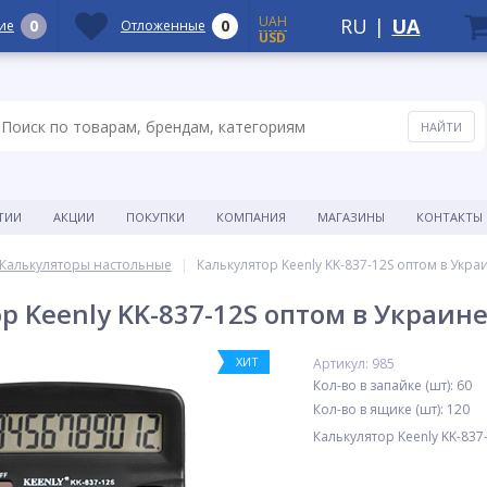
UAH
RU
|
UA
0
0
ие
Отложенные
USD
ТИИ
АКЦИИ
ПОКУПКИ
КОМПАНИЯ
МАГАЗИНЫ
КОНТАКТЫ
Калькуляторы настольные
Калькулятор Keenly KK-837-12S оптом в Укра
р Keenly KK-837-12S оптом в Украин
ХИТ
Артикул: 985
Кол-во в запайке (шт): 60
Кол-во в ящике (шт): 120
Калькулятор Keenly KK-837