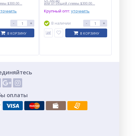
От 100 шт
мы $300.00...
или от общей суммы $300.00...
уточнить
Крупный опт:
уточнить
-
+
В наличии
-
+
В КОРЗИНУ
В КОРЗИНУ
единяйтесь
бы оплаты