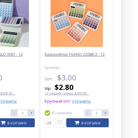
LD 3001 - 12
Калькулятор YGANO 2208B-2 - 12
Артикул: -
0
$
3.00
Опт
$
2.80
Vip:
300.00...
от общей суммы $300.00...
Подарочная ручка
уточнить
Крупный опт:
уточнить
шариковая Tiger 3243
-
+
В наличии
-
+
$
2.90
Опт
В КОРЗИНУ
В КОРЗИНУ
$2.70
Vip: