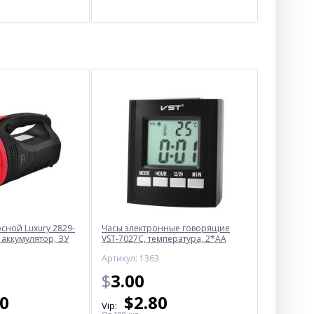
ной Luxury 2829-
Часы электронные говорящие
 аккумулятор, ЗУ
VST-7027С, температура, 2*AA
Артикул: 1363
$
3.00
50
$
2.80
Vip: