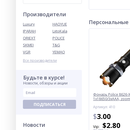
Производители
Персональные
Luxury
HAOYUE
IPARAH
LiitoKala
ORIEXT
POLICE
SKMEI
T&G
VGR
YEMAO
Все производители
Будьте в курсе!
Новости, обзоры и акции
Фонарь Police 8626-X
1х18650/3xAAA, zoom,
Box
ПОДПИСАТЬСЯ
Артикул: 410
$
3.00
$
2.80
Новости
Vip: