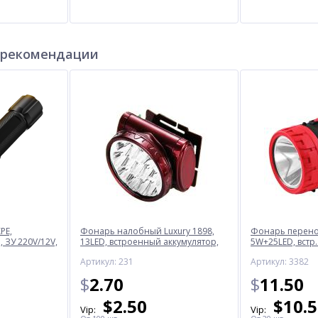
 рекомендации
PE,
Фонарь налобный Luxury 1898,
Фонарь перенос
 ЗУ 220V/12V,
13LED, встроенный аккумулятор,
5W+25LED, встр.
ЗУ 220V
220V
Артикул: 231
Артикул: 3382
$
2.70
$
11.50
$
2.50
$
10.
Vip:
Vip: