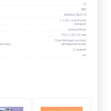
12
985
6945647983719
1 х AA, солнечная
батарея
калькулятор
150 х 120 х 31 мм
Пластиковые кнопки,
ристики
автовыключение
2 недели
шт