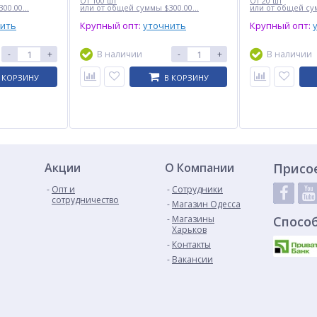
От 100 шт
От 20 шт
00.00...
или от общей суммы $300.00...
или от общей сум
нить
Крупный опт:
уточнить
Крупный опт:
-
+
В наличии
-
+
В наличии
 КОРЗИНУ
В КОРЗИНУ
Акции
О Компании
Присо
Опт и
Сотрудники
сотрудничество
Магазин Одесса
Магазины
Спосо
Харьков
Контакты
Вакансии