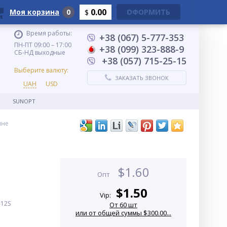
0.00
Моя корзина
0
ОФОРМИТЬ
$
Время работы:
+38 (067) 5-777-353
ПН-ПТ 09:00 – 17:00
+38 (099) 323-888-9
СБ-НД выходные
+38 (057) 715-25-15
Выберите валюту:
ЗАКАЗАТЬ ЗВОНОК
UAH
USD
SUNOPT
ине
е
$
1.60
Опт
$
1.50
Vip:
-12S
От 60 шт
или от общей суммы $300.00...