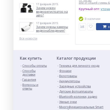
От 100 шт
или от общей суммы $3
17 февраля 2015
Зачем нужен
Крупный опт:
уточ
видеорегистратор на
авто?
В наличии
17 февраля 2015
Зачем нужны камеры
В
видеонаблюдения?
Все новости
Как купить
Каталог продукции
Способы оплаты
Техника для личного ухода
Способы
Фонари
доставки
Велотовары
Гарантия
Аккумуляторы
Вопросы и
Зарядные устройства
ответы
Детские фотоаппараты
Bluetooth-колонки, радио
Умные очки
Многофункциональные Smart