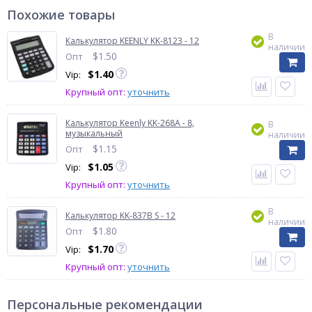
Похожие товары
В
Калькулятор KEENLY KK-8123 - 12
наличии
$
1.50
Опт
$
1.40
Vip:
Крупный опт:
уточнить
Калькулятор Keenly KK-268A - 8,
В
музыкальный
наличии
$
1.15
Опт
$
1.05
Vip:
Крупный опт:
уточнить
В
Калькулятор KK-837B S - 12
наличии
$
1.80
Опт
$
1.70
Vip:
Крупный опт:
уточнить
Персональные рекомендации