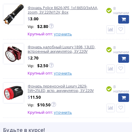
Фонарь Police 8626-XPE, 1х18650/3xAAA,
В
zoom, ЗУ 220V/12V, Box
наличии
$
3.00
$
2.80
Vip:
Крупный опт:
уточнить
Фонарь налобный Luxury 1898, 13LED,
В
встроенный аккумулятор, ЗУ 220V
наличии
$
2.70
$
2.50
Vip:
Крупный опт:
уточнить
Фонарь переносной Luxury 2829-
В
5W+25LED, встр. аккумулятор, ЗУ 220V
наличии
$
11.50
$
10.50
Vip:
Крупный опт:
уточнить
Будьте в курсе!