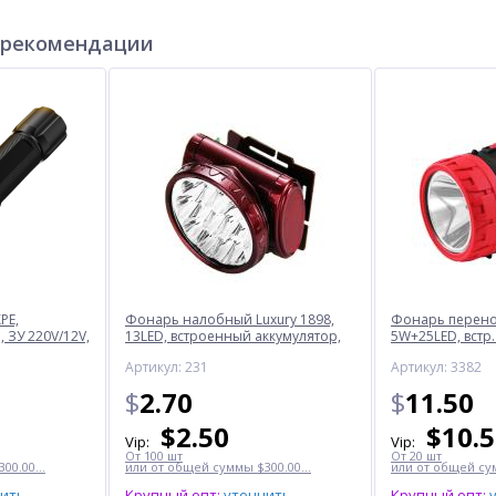
 рекомендации
PE,
Фонарь налобный Luxury 1898,
Фонарь перенос
 ЗУ 220V/12V,
13LED, встроенный аккумулятор,
5W+25LED, встр.
ЗУ 220V
220V
Артикул: 231
Артикул: 3382
$
2.70
$
11.50
$
2.50
$
10.
Vip:
Vip:
От 100 шт
От 20 шт
00.00...
или от общей суммы $300.00...
или от общей сум
нить
Крупный опт:
уточнить
Крупный опт: