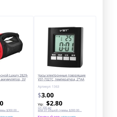
ной Luxury 2829-
Часы электронные говорящие
 аккумулятор, ЗУ
VST-7027С, температура, 2*AA
Артикул: 1363
$
3.00
50
$
2.80
Vip:
От 100 шт
мы $300.00...
или от общей суммы $300.00...
уточнить
Крупный опт:
уточнить