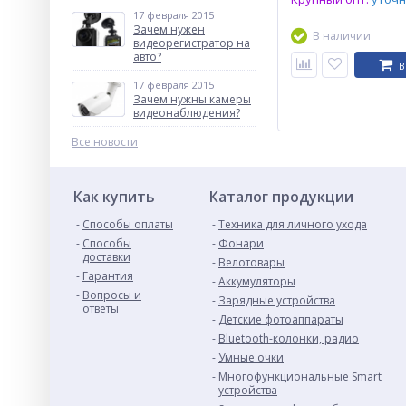
17 февраля 2015
Зачем нужен
В наличии
видеорегистратор на
авто?
В
17 февраля 2015
Зачем нужны камеры
видеонаблюдения?
Все новости
Как купить
Каталог продукции
Способы оплаты
Техника для личного ухода
Способы
Фонари
доставки
Велотовары
Гарантия
Аккумуляторы
Вопросы и
Зарядные устройства
ответы
Детские фотоаппараты
Bluetooth-колонки, радио
Умные очки
Многофункциональные Smart
устройства