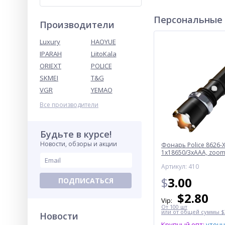
Персональные
Производители
Luxury
HAOYUE
IPARAH
LiitoKala
ORIEXT
POLICE
SKMEI
T&G
VGR
YEMAO
Все производители
Будьте в курсе!
Новости, обзоры и акции
Фонарь Police 8626-X
1х18650/3xAAA, zoom,
Box
Артикул: 410
$
3.00
ПОДПИСАТЬСЯ
$
2.80
Vip:
От 100 шт
или от общей суммы $3
Новости
Крупный опт:
уточ