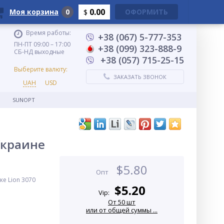
0.00
Моя корзина
0
ОФОРМИТЬ
$
Время работы:
+38 (067) 5-777-353
ПН-ПТ 09:00 – 17:00
+38 (099) 323-888-9
СБ-НД выходные
+38 (057) 715-25-15
Выберите валюту:
ЗАКАЗАТЬ ЗВОНОК
UAH
USD
SUNOPT
Украине
$
5.80
Опт
ке Lion 3070
$
5.20
Vip:
От 50 шт
или от общей суммы ...