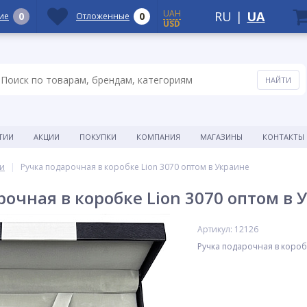
UAH
RU
|
UA
0
0
ие
Отложенные
USD
ТИИ
АКЦИИ
ПОКУПКИ
КОМПАНИЯ
МАГАЗИНЫ
КОНТАКТЫ
и
Ручка подарочная в коробке Lion 3070 оптом в Украине
рочная в коробке Lion 3070 оптом в 
Артикул: 12126
Ручка подарочная в короб