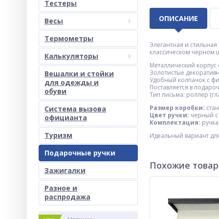
Тестеры
ОПИСАНИЕ
Весы
Термометры
Элегантная и стильная
классическом черном цв
Калькуляторы
Металлический корпус 
Золотистые декоративн
Вешалки и стойки
Удобный колпачок с ф
для одежды и
Поставляется в подаро
обуви
Тип письма: роллер (гл
Размер коробки:
стан
Система вызова
Цвет ручки:
черный с
официанта
Комплектация:
ручка
Туризм
Идеальный вариант для 
Подарочные ручки
Похожие това
Зажигалки
Разное и
раcпродажа