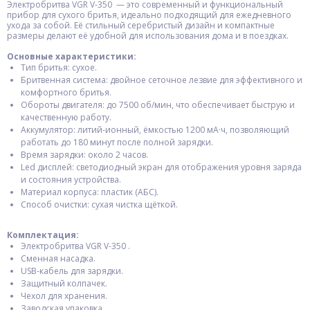
Электробритва VGR V-350 — это современный и функциональный
прибор для сухого бритья, идеально подходящий для ежедневного
ухода за собой. Её стильный серебристый дизайн и компактные
размеры делают её удобной для использования дома и в поездках.
Основные характеристики:
Тип бритья: сухое.
Бритвенная система: двойное сеточное лезвие для эффективного и
комфортного бритья.
Обороты двигателя: до 7500 об/мин, что обеспечивает быструю и
качественную работу.
Аккумулятор: литий-ионный, ёмкостью 1200 мА·ч, позволяющий
работать до 180 минут после полной зарядки.
Время зарядки: около 2 часов.
Led дисплей: светодиодный экран для отображения уровня заряда
и состояния устройства.
Материал корпуса: пластик (АБС).
Способ очистки: сухая чистка щёткой.​
Комплектация:
Электробритва VGR V-350 .
Сменная насадка.
USB-кабель для зарядки.
Защитный колпачек.
Чехол для хранения.
Заводская упаковка.