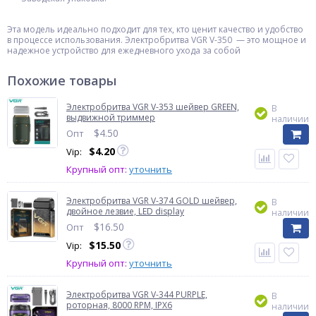
Эта модель идеально подходит для тех, кто ценит качество и удобство
в процессе использования. Электробритва VGR V-350 — это мощное и
надежное устройство для ежедневного ухода за собой
Похожие товары
Электробритва VGR V-353 шейвер GREEN,
В
выдвижной триммер
наличии
$
4.50
Опт
$
4.20
Vip:
Крупный опт:
уточнить
Электробритва VGR V-374 GOLD шейвер,
В
двойное лезвие, LED display
наличии
$
16.50
Опт
$
15.50
Vip:
Крупный опт:
уточнить
Электробритва VGR V-344 PURPLE,
В
роторная, 8000 RPM, IPX6
наличии