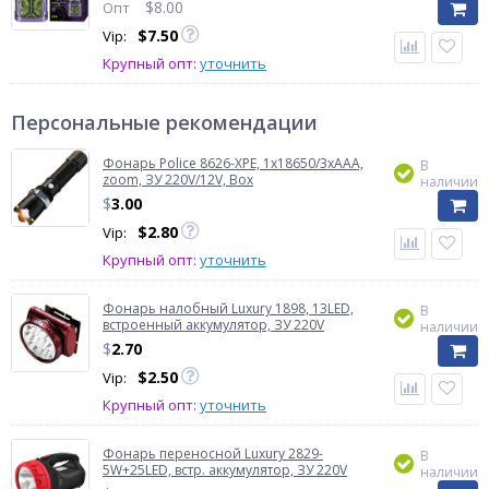
$
8.00
Опт
$
7.50
Vip:
Крупный опт:
уточнить
Персональные рекомендации
Фонарь Police 8626-XPE, 1х18650/3xAAA,
В
zoom, ЗУ 220V/12V, Box
наличии
$
3.00
$
2.80
Vip:
Крупный опт:
уточнить
Фонарь налобный Luxury 1898, 13LED,
В
встроенный аккумулятор, ЗУ 220V
наличии
$
2.70
$
2.50
Vip:
Крупный опт:
уточнить
Фонарь переносной Luxury 2829-
В
5W+25LED, встр. аккумулятор, ЗУ 220V
наличии