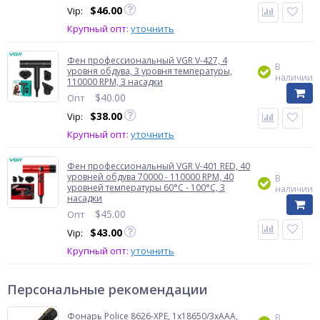
$
46.00
Vip:
Крупный опт:
уточнить
Фен профессиональный VGR V-427, 4
В
уровня обдува, 3 уровня температуры,
наличии
110000 RPM, 3 насадки
$
40.00
Опт
$
38.00
Vip:
Крупный опт:
уточнить
Фен профессиональный VGR V-401 RED, 40
уровней обдува 70000 - 110000 RPM, 40
В
уровней температуры 60°C - 100°C, 3
наличии
насадки
$
45.00
Опт
$
43.00
Vip:
Крупный опт:
уточнить
Персональные рекомендации
Фонарь Police 8626-XPE, 1х18650/3xAAA,
В