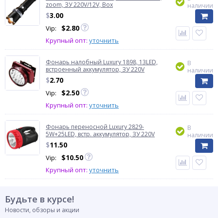
zoom, ЗУ 220V/12V, Box
наличии
$
3.00
$
2.80
Vip:
Крупный опт:
уточнить
Фонарь налобный Luxury 1898, 13LED,
В
встроенный аккумулятор, ЗУ 220V
наличии
$
2.70
$
2.50
Vip:
Крупный опт:
уточнить
Фонарь переносной Luxury 2829-
В
5W+25LED, встр. аккумулятор, ЗУ 220V
наличии
$
11.50
$
10.50
Vip:
Крупный опт:
уточнить
Будьте в курсе!
Новости, обзоры и акции