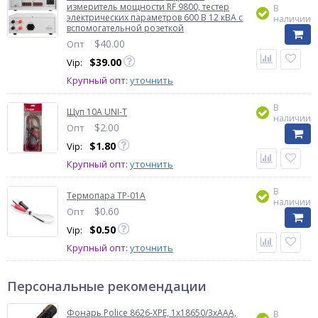
измеритель мощности RF 9800, тестер
В
электрических параметров 600 В 12 кВА с
наличии
вспомогательной розеткой
$
40.00
Опт
$
39.00
Vip:
Крупный опт:
уточнить
В
Щуп 10А UNI-T
наличии
$
2.00
Опт
$
1.80
Vip:
Крупный опт:
уточнить
В
Термопара TP-01А
наличии
$
0.60
Опт
$
0.50
Vip:
Крупный опт:
уточнить
Персональные рекомендации
Фонарь Police 8626-XPE, 1х18650/3xAAA,
В