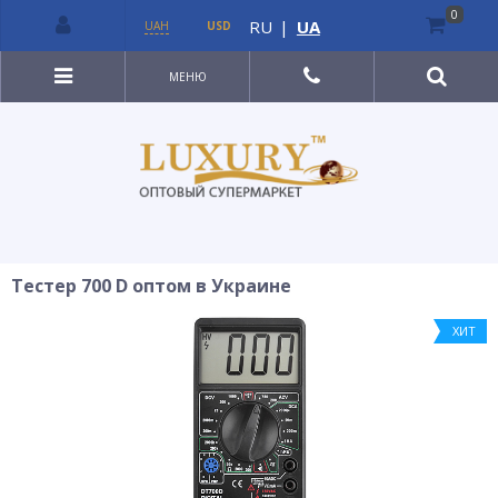
0
RU
|
UA
UAH
USD
МЕНЮ
Тестер 700 D оптом в Украине
ХИТ