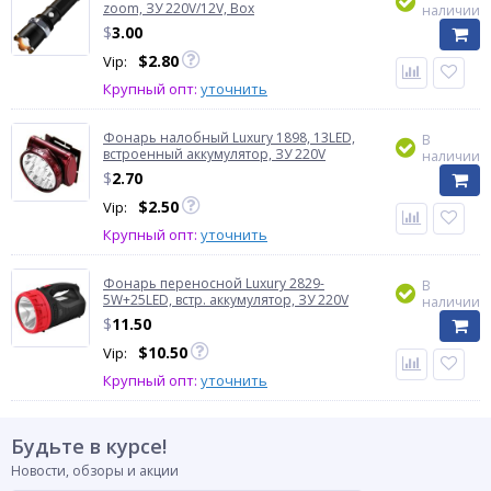
zoom, ЗУ 220V/12V, Box
наличии
$
3.00
$
2.80
Vip:
Крупный опт:
уточнить
Фонарь налобный Luxury 1898, 13LED,
В
встроенный аккумулятор, ЗУ 220V
наличии
$
2.70
$
2.50
Vip:
Крупный опт:
уточнить
Фонарь переносной Luxury 2829-
В
5W+25LED, встр. аккумулятор, ЗУ 220V
наличии
$
11.50
$
10.50
Vip:
Крупный опт:
уточнить
Будьте в курсе!
Новости, обзоры и акции