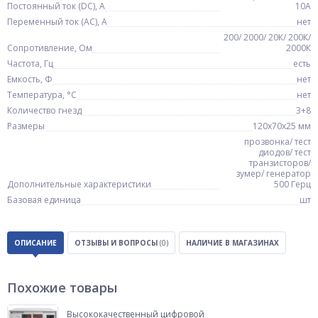
Постоянный ток (DC), А
10A
Переменный ток (АC), А
нет
200/ 2000/ 20К/ 200К/
Сопротивление, Ом
2000К
Частота, Гц
есть
Емкость, Ф
нет
Температура, °C
нет
Количество гнезд
3+8
Размеры
120x70x25 мм
прозвонка/ тест
диодов/ тест
транзисторов/
зумер/ генератор
Дополнительные характеристики
500 Герц
Базовая единица
шт
ОПИСАНИЕ
ОТЗЫВЫ И ВОПРОСЫ
(0)
НАЛИЧИЕ В МАГАЗИНАХ
Похожие товары
Высококачественный цифровой