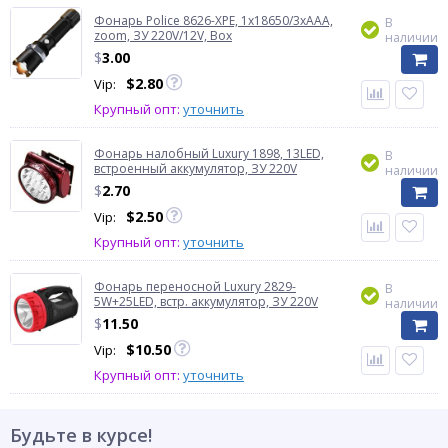
Фонарь Police 8626-XPE, 1х18650/3xAAA,
В
zoom, ЗУ 220V/12V, Box
наличии
$
3.00
$
2.80
Vip:
Крупный опт:
уточнить
Фонарь налобный Luxury 1898, 13LED,
В
встроенный аккумулятор, ЗУ 220V
наличии
$
2.70
$
2.50
Vip:
Крупный опт:
уточнить
Фонарь переносной Luxury 2829-
В
5W+25LED, встр. аккумулятор, ЗУ 220V
наличии
$
11.50
$
10.50
Vip:
Крупный опт:
уточнить
Будьте в курсе!