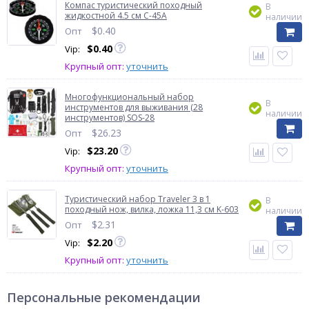
Компас туристический походный
В
жидкостной 4.5 см C-45A
наличии
$
0.40
Опт
$
0.40
Vip:
Крупный опт:
уточнить
Многофункциональный набор
В
инструментов для выживания (28
наличии
инструментов) SOS-28
$
26.23
Опт
$
23.20
Vip:
Крупный опт:
уточнить
Туристический набор Traveler 3 в 1
В
походный нож, вилка, ложка 11,3 см K-603
наличии
$
2.31
Опт
$
2.20
Vip:
Крупный опт:
уточнить
Персональные рекомендации