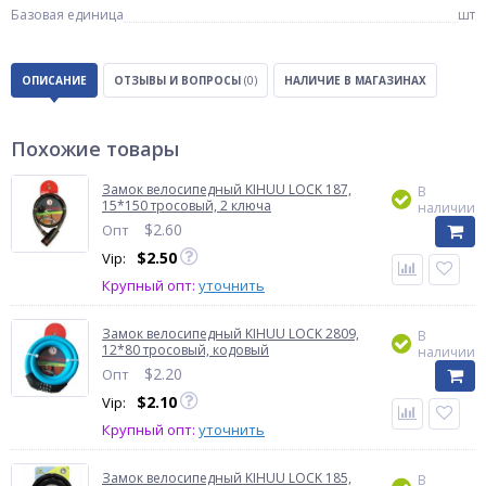
Базовая единица
шт
ОПИСАНИЕ
ОТЗЫВЫ И ВОПРОСЫ
(0)
НАЛИЧИЕ В МАГАЗИНАХ
Похожие товары
Замок велосипедный KIHUU LOCK 187,
В
15*150 тросовый, 2 ключа
наличии
$
2.60
Опт
$
2.50
Vip:
Крупный опт:
уточнить
Замок велосипедный KIHUU LOCK 2809,
В
12*80 тросовый, кодовый
наличии
$
2.20
Опт
$
2.10
Vip:
Крупный опт:
уточнить
Замок велосипедный KIHUU LOCK 185,
В