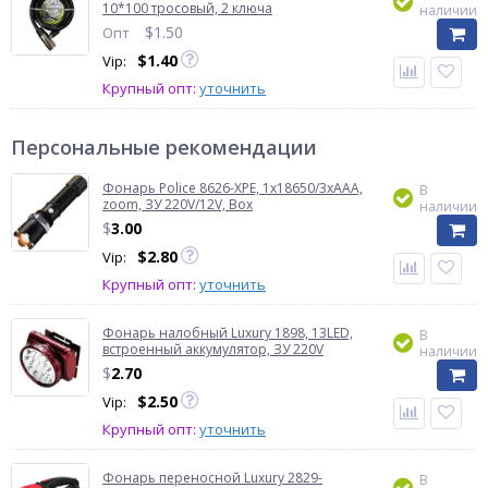
10*100 тросовый, 2 ключа
наличии
$
1.50
Опт
$
1.40
Vip:
Крупный опт:
уточнить
Персональные рекомендации
Фонарь Police 8626-XPE, 1х18650/3xAAA,
В
zoom, ЗУ 220V/12V, Box
наличии
$
3.00
$
2.80
Vip:
Крупный опт:
уточнить
Фонарь налобный Luxury 1898, 13LED,
В
встроенный аккумулятор, ЗУ 220V
наличии
$
2.70
$
2.50
Vip:
Крупный опт:
уточнить
Фонарь переносной Luxury 2829-
В