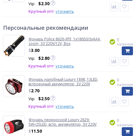
$
2.30
Vip:
Крупный опт:
уточнить
Персональные рекомендации
Фонарь Police 8626-XPE, 1х18650/3xAAA,
В
zoom, ЗУ 220V/12V, Box
наличии
$
3.00
$
2.80
Vip:
Крупный опт:
уточнить
Фонарь налобный Luxury 1898, 13LED,
В
встроенный аккумулятор, ЗУ 220V
наличии
$
2.70
$
2.50
Vip:
Крупный опт:
уточнить
Фонарь переносной Luxury 2829-
В
5W+25LED, встр. аккумулятор, ЗУ 220V
наличии
$
11.50