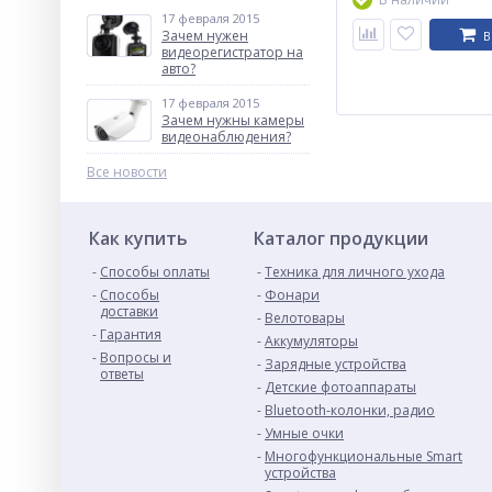
17 февраля 2015
Зачем нужен
В
видеорегистратор на
авто?
17 февраля 2015
Зачем нужны камеры
видеонаблюдения?
Все новости
Как купить
Каталог продукции
Способы оплаты
Техника для личного ухода
Способы
Фонари
доставки
Велотовары
Гарантия
Аккумуляторы
Вопросы и
Зарядные устройства
ответы
Детские фотоаппараты
Bluetooth-колонки, радио
Умные очки
Многофункциональные Smart
устройства