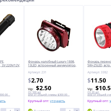
PE,
Фонарь налобный Luxury 1898,
Фонарь перенос
 ЗУ 220V/12V,
13LED, встроенный аккумулятор,
5W+25LED, встр.
ЗУ 220V
220V
Артикул: 231
Артикул: 3382
$
2.70
$
11.50
$
2.50
$
10.
Vip:
Vip:
От 100 шт
От 20 шт
00.00...
или от общей суммы $300.00...
или от общей сум
нить
Крупный опт:
уточнить
Крупный опт:
-
+
В наличии
-
+
В наличии