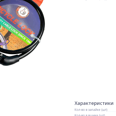
Характеристики
Кол-во в запайке (шт)
Кол-во в ящике (шт)