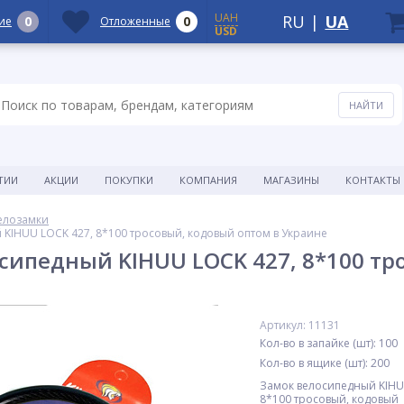
UAH
RU
|
UA
0
0
ие
Отложенные
USD
ТИИ
АКЦИИ
ПОКУПКИ
КОМПАНИЯ
МАГАЗИНЫ
КОНТАКТЫ
елозамки
KIHUU LOCK 427, 8*100 тросовый, кодовый оптом в Украине
сипедный KIHUU LOCK 427, 8*100 тр
Артикул: 11131
Кол-во в запайке (шт): 100
Кол-во в ящике (шт): 200
Замок велосипедный KIHU
8*100 тросовый, кодовый