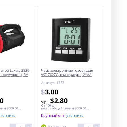
ной Luxury 2829-
Часы электронные говорящие
 аккумулятор, ЗУ
VST-7027С, температура, 2*AA
Артикул: 1363
$
3.00
50
$
2.80
Vip:
От 100 шт
мы $300.00...
или от общей суммы $300.00...
уточнить
Крупный опт:
уточнить
-
+
В наличии
-
+