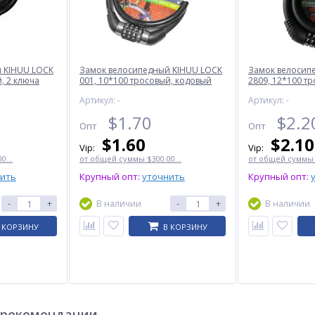
 KIHUU LOCK
Замок велосипедный KIHUU LOCK
Замок велосип
, 2 ключа
001, 10*100 тросовый, кодовый
2809, 12*100 т
Артикул: -
Артикул: -
ХИТ
ХИТ
$
1.70
$
2.2
Опт
Опт
$
1.60
$
2.10
Vip:
Vip:
0...
от общей суммы $300.00...
от общей суммы $
нить
Крупный опт:
уточнить
Крупный опт:
-
+
В наличии
-
+
В наличии
 КОРЗИНУ
В КОРЗИНУ
ST-
Многофункциональный
Фонарь 518-TG(Red), 1
нож (мультитул) Traveler MT-
РЕЖИМ, 1x18650, ЗУ Type-C,
609I-8G 16см
zoom
$
8.85
$
3.50
Опт
Опт
$7.70
$3.30
Vip:
Vip:
 рекомендации