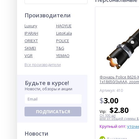
Производители
Luxury
HAOYUE
IPARAH
LiitoKala
ORIEXT
POLICE
SKMEI
T&G
VGR
YEMAO
Все производители
Фонарь Police 8626-X
Будьте в курсе!
1х18650/3xAAA, zoom,
Box
Новости, обзоры и акции
Артикул: 410
$
3.00
$
2.80
ПОДПИСАТЬСЯ
Vip:
От 100 шт
или от общей суммы $3
Крупный опт:
уточ
Новости
В наличии