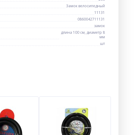
Замок велосипедный
11131
0860042711131
замок
длина 100 см, диаметр 8
мм
шт