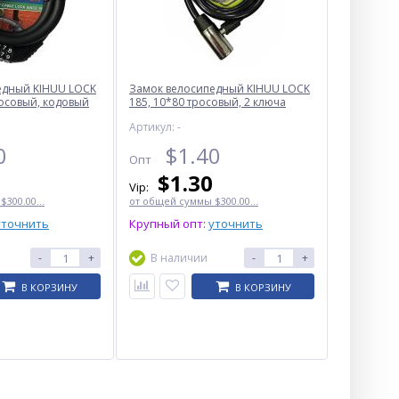
едный KIHUU LOCK
Замок велосипедный KIHUU LOCK
росовый, кодовый
185, 10*80 тросовый, 2 ключа
Артикул: -
0
$
1.40
Опт
$
1.30
Vip:
300.00...
от общей суммы $300.00...
уточнить
Крупный опт:
уточнить
-
+
В наличии
-
+
В КОРЗИНУ
В КОРЗИНУ
Велокомплект 1803-1-XPE +
STOP-5LED, Li-Ion акум., ЗУ
microUSB
$
3.80
Опт
$3.60
Vip: