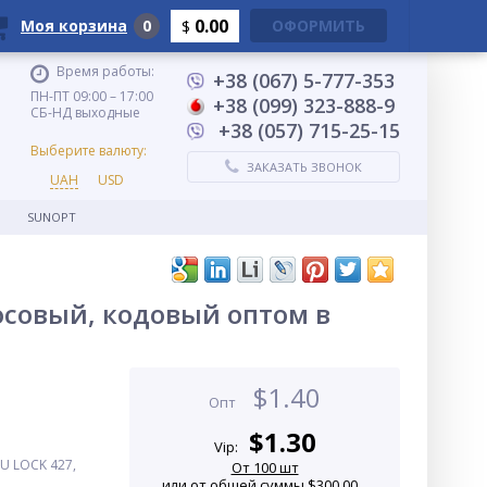
0.00
Моя корзина
0
ОФОРМИТЬ
$
Время работы:
+38 (067) 5-777-353
ПН-ПТ 09:00 – 17:00
+38 (099) 323-888-9
СБ-НД выходные
+38 (057) 715-25-15
Выберите валюту:
ЗАКАЗАТЬ ЗВОНОК
UAH
USD
SUNOPT
осовый, кодовый оптом в
$
1.40
Опт
$
1.30
Vip:
U LOCK 427,
От 100 шт
или от общей суммы $300.00...