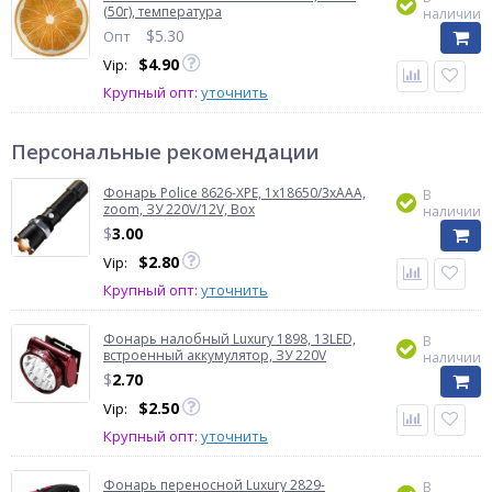
(50г), температура
наличии
$
5.30
Опт
$
4.90
Vip:
Крупный опт:
уточнить
Персональные рекомендации
Фонарь Police 8626-XPE, 1х18650/3xAAA,
В
zoom, ЗУ 220V/12V, Box
наличии
$
3.00
$
2.80
Vip:
Крупный опт:
уточнить
Фонарь налобный Luxury 1898, 13LED,
В
встроенный аккумулятор, ЗУ 220V
наличии
$
2.70
$
2.50
Vip:
Крупный опт:
уточнить
Фонарь переносной Luxury 2829-
В