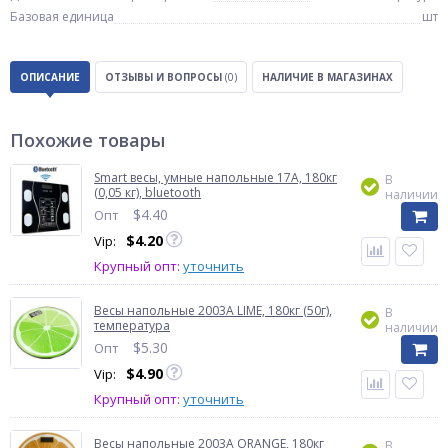
Базовая единица
шт
ОПИСАНИЕ
ОТЗЫВЫ И ВОПРОСЫ
(0)
НАЛИЧИЕ В МАГАЗИНАХ
Похожие товары
Smart весы, умные напольные 17A, 180кг
В
(0,05 кг), bluetooth
наличии
$
4.40
Опт
$
4.20
Vip:
Крупный опт:
уточнить
Весы напольные 2003A LIME, 180кг (50г),
В
температура
наличии
$
5.30
Опт
$
4.90
Vip:
Крупный опт:
уточнить
Весы напольные 2003A ORANGE, 180кг
В