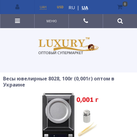
0
RU
|
UA
UAH
USD
МЕНЮ
Весы ювелирные 8028, 100г (0,001г) оптом в
Украине