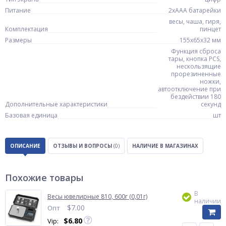
Питание
2xAAA батарейки
весы, чаша, гиря,
Комплектация
пинцет
Размеры
155x65x32 мм
Функция сброса
тары, кнопка PCS,
нескользящие
прорезиненные
ножки,
автоотключение при
бездействии 180
Дополнительные характеристики
секунд
Базовая единица
шт
ОПИСАНИЕ
ОТЗЫВЫ И ВОПРОСЫ
(0)
НАЛИЧИЕ В МАГАЗИНАХ
Похожие товары
В
Весы ювелирные 810, 600г (0,01г)
наличии
$
7.00
Опт
$
6.80
Vip: