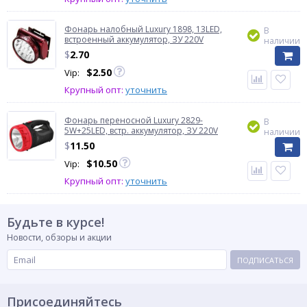
Фонарь налобный Luxury 1898, 13LED,
В
встроенный аккумулятор, ЗУ 220V
наличии
$
2.70
$
2.50
Vip:
Крупный опт:
уточнить
Фонарь переносной Luxury 2829-
В
5W+25LED, встр. аккумулятор, ЗУ 220V
наличии
$
11.50
$
10.50
Vip:
Крупный опт:
уточнить
Будьте в курсе!
Новости, обзоры и акции
ПОДПИСАТЬСЯ
Присоединяйтесь