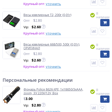
Крупный опт:
уточнить
В
Весы ювелирные T2, 200г (0,01г)
наличии
$
2.80
Опт
$
2.60
Vip:
Крупный опт:
уточнить
Весы ювелирные 668/500, 500г (0,01г),
В
ОРИГИНАЛ
наличии
$
2.80
Опт
$
2.60
Vip:
Крупный опт:
уточнить
Персональные рекомендации
Фонарь Police 8626-XPE, 1х18650/3xAAA,
В
zoom, ЗУ 220V/12V, Box
наличии
$
3.00
$
2.80
Vip:
Крупный опт:
уточнить