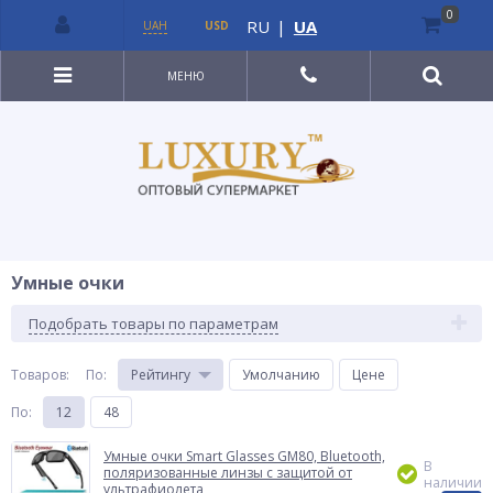
0
RU
|
UA
UAH
USD
МЕНЮ
Умные очки
Подобрать товары по параметрам
Товаров:
По
:
Рейтингу
Умолчанию
Цене
По
:
12
48
Умные очки Smart Glasses GM80, Bluetooth,
В
поляризованные линзы с защитой от
наличии
ультрафиолета